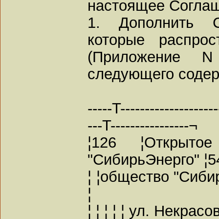
настоящее Согла
1. Дополнить С
которые распро
(Приложение 
следующего содер
-----T--------------------
---T----------------¬
¦126 ¦Открыт
"СибирьЭнерго" ¦54
¦ ¦общество "Сибир
¦
¦ ¦ ¦ ¦ ¦ ул. Некрасов