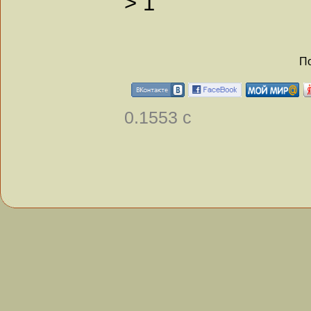
>
1
По
0.1553 с