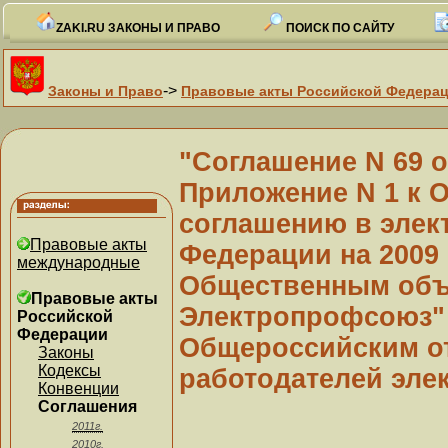
ZAKI.RU ЗАКОНЫ И ПРАВО
ПОИСК ПО САЙТУ
->
Законы и Право
Правовые акты Российской Федера
"Соглашение N 69 
Приложение N 1 к 
соглашению в элек
Правовые акты
Федерации на 2009 -
международные
Общественным объ
Правовые акты
Электропрофсоюз" 2
Российской
Федерации
Общероссийским о
Законы
Кодексы
работодателей элек
Конвенции
Соглашения
2011г.
2010г.