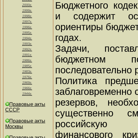
Бюджетного коде
2000г.
1999г.
и содержит ос
1998г.
1997г.
ориентиры бюджетн
1996г.
1995г.
годах.
1994г.
1993г.
Задачи, поста
1992г.
1991г.
бюджетном 
1986г.
1985г.
последовательно 
1983г.
1976г.
Политика предш
1969г.
заблаговременно с
1966г.
1944г.
резервов, необ
Правовые акты
СССР
существенно см
Правовые акты
российскую 
Москвы
финансового кр
Правовые акты