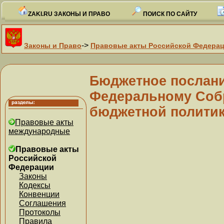
ZAKI.RU ЗАКОНЫ И ПРАВО
ПОИСК ПО САЙТУ
->
Законы и Право
Правовые акты Российской Федера
Бюджетное послани
Федеральному Собр
бюджетной политике
Правовые акты
международные
Правовые акты
Российской
Федерации
Законы
Кодексы
Конвенции
Соглашения
Протоколы
Правила