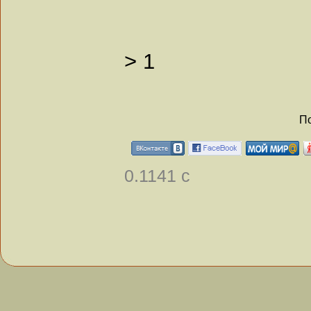
>
1
По
0.1141 с