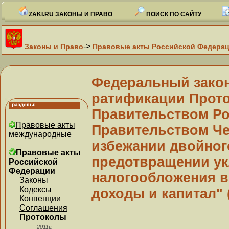
ZAKI.RU ЗАКОНЫ И ПРАВО
ПОИСК ПО САЙТУ
->
Законы и Право
Правовые акты Российской Федера
Федеральный закон 
ратификации Прото
Правительством Ро
Правовые акты
Правительством Че
международные
избежании двойног
Правовые акты
предотвращении ук
Российской
Федерации
налогообложения в
Законы
Кодексы
доходы и капитал" 
Конвенции
Соглашения
Протоколы
2011г.