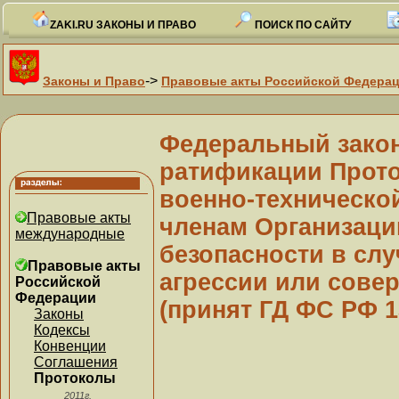
ZAKI.RU ЗАКОНЫ И ПРАВО
ПОИСК ПО САЙТУ
->
Законы и Право
Правовые акты Российской Федера
Федеральный закон 
ратификации Прото
военно-техническо
Правовые акты
членам Организаци
международные
безопасности в сл
Правовые акты
агрессии или совер
Российской
Федерации
(принят ГД ФС РФ 1
Законы
Кодексы
Конвенции
Соглашения
Протоколы
2011г.