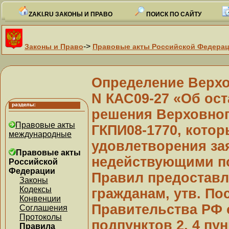
ZAKI.RU ЗАКОНЫ И ПРАВО
ПОИСК ПО САЙТУ
->
Законы и Право
Правовые акты Российской Федера
Определение Верхов
N КАС09-27 «Об ос
решения Верховного
Правовые акты
ГКПИ08-1770, кото
международные
удовлетворения за
Правовые акты
недействующими под
Российской
Федерации
Правил предоставл
Законы
Кодексы
гражданам, утв. П
Конвенции
Правительства РФ о
Соглашения
Протоколы
подпунктов 2, 4 пун
Правила