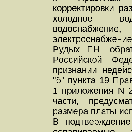
корректировки ра
холодное вод
водоснабжени
электроснабжение
Рудых Г.Н. обр
Российской Фед
признании недейс
"б" пункта 19 Пра
1 приложения N 
части, предусма
размера платы ис
В подтверждение
оспариваемые п