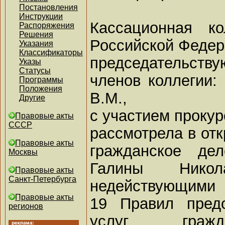
Постановления
Инструкции
Кассационная к
Распоряжения
Решения
Российской Федер
Указания
Классификаторы
председательству
Указы
Статусы
членов коллегии:
Программы
Положения
В.М.,
Другие
с участием прокур
Правовые акты
СССР
рассмотрела в от
Правовые акты
гражданское де
Москвы
Галины Нико
Правовые акты
Санкт-Петербурга
недействующими п
Правовые акты
19 Правил пред
регионов
услуг гражд