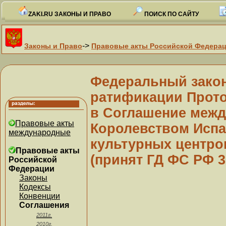
ZAKI.RU ЗАКОНЫ И ПРАВО
ПОИСК ПО САЙТУ
->
Законы и Право
Правовые акты Российской Федера
Федеральный закон 
ратификации Прото
в Соглашение межд
Правовые акты
Королевством Испа
международные
культурных центров
Правовые акты
(принят ГД ФС РФ 3
Российской
Федерации
Законы
Кодексы
Конвенции
Соглашения
2011г.
2010г.