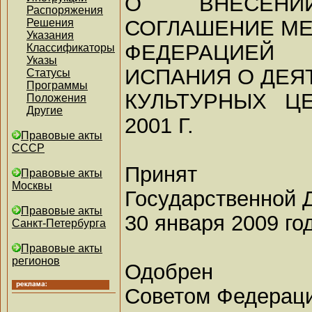
О ВНЕСЕН
Распоряжения
СОГЛАШЕНИЕ М
Решения
Указания
ФЕДЕРАЦИЕЙ
Классификаторы
Указы
ИСПАНИЯ О ДЕЯ
Статусы
Программы
КУЛЬТУРНЫХ Ц
Положения
Другие
2001 Г.
Правовые акты
СССР
Принят
Правовые акты
Москвы
Государственной 
Правовые акты
30 января 2009 го
Санкт-Петербурга
Правовые акты
регионов
Одобрен
Советом Федерац