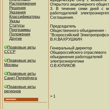
Распоряжения
Открытого акционерного общест
Решения
3. В течение семи дней с м
Указания
работодателей электроэнерг
Классификаторы
Соглашения.
Указы
Статусы
Председатель
Программы
Общественного объединения -
Положения
"Всероссийский Электропрофсо
Другие
В.Н.ВАХРУШКИН
Правовые акты
Генеральный директор
СССР
Общероссийского отраслевого
объединения работодателей
Правовые акты
электроэнергетики
Москвы
О.В.КУЛИКОВ
Правовые акты
Санкт-Петербурга
Правовые акты
регионов
>
1