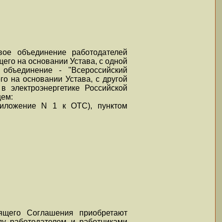
евое объединение работодателей
его на основании Устава, с одной
 объединение - "Всероссийский
о на основании Устава, с другой
в электроэнергетике Российской
щем:
риложение N 1 к ОТС), пунктом
ящего Соглашения приобретают
ду работодателем и работниками