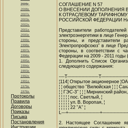
СОГЛАШЕНИЕ N 57
2009г.
О ВНЕСЕНИИ ДОПОЛНЕНИЯ В
2008г.
К ОТРАСЛЕВОМУ ТАРИФНОМУ
2007г.
РОССИЙСКОЙ ФЕДЕРАЦИИ НА 2
2003г.
2002г.
Представители работодателей
2001г.
электроэнергетики в лице Гене
2000г.
стороны, и представители р
1999г.
Электропрофсоюз" в лице Пред
1998г.
стороны, в соответствии с ч
1997г.
Федерации на 2009 - 2011 годы
1996г.
1. Дополнить Список Органи
1995г.
следующего содержания:
1994г.
1993г.
----T----------------------T------------------
1992г.
¦114¦ Открытое акционерное ¦ОА
1991г.
¦ ¦ общество "Вилюйская ¦ ¦ ¦ Саха
1979г.
¦ ¦ ГЭС-3" ¦ ¦ ¦ Мирнинский район,
1976г.
Протоколы
¦ ¦ ¦ ¦ ¦ пос. Светлый, ¦
Правила
¦ ¦ ¦ ¦ ¦ ул. В. Воропая, ¦
Договоры
¦ ¦ ¦ ¦ ¦ 22 "А" ¦
Приказы
L---+----------------------+------------------
Письма
Постановления
2. Настоящее Соглашение я
Инструкции
юридическую силу с момента 