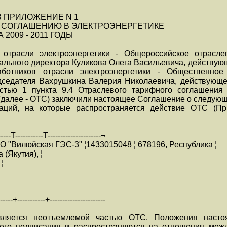
 ПРИЛОЖЕНИЕ N 1
 СОГЛАШЕНИЮ В ЭЛЕКТРОЭНЕРГЕТИКЕ
009 - 2011 ГОДЫ
 отрасли электроэнергетики - Общероссийское отрасл
рального директора Куликова Олега Васильевича, действующ
аботников отрасли электроэнергетики - Общественное
седателя Вахрушкина Валерия Николаевича, действующег
астью 1 пункта 9.4 Отраслевого тарифного соглашения 
 (далее - ОТС) заключили настоящее Соглашение о следую
заций, на которые распространяется действие ОТС (П
-----T-----------T---------------------¬
О "Вилюйская ГЭС-3" ¦1433015048 ¦ 678196, Республика ¦
 (Якутия), ¦
 ¦
-----+-----------+----------------------
вляется неотъемлемой частью ОТС. Положения насто
его подписания и распространяются на отношения меж