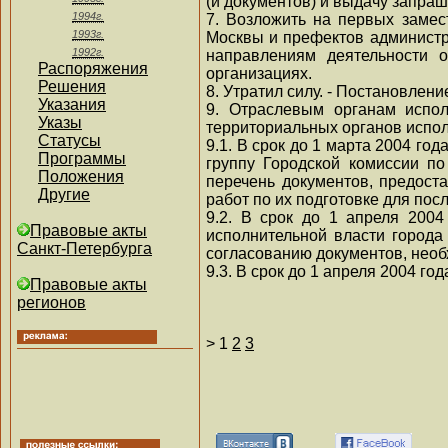
(и документов) и выдачу запра
1994г.
7. Возложить на первых замес
1993г.
Москвы и префектов администр
1992г.
направлениям деятельности о
Распоряжения
организациях.
Решения
8. Утратил силу. - Постановлен
Указания
9. Отраслевым органам испол
Указы
территориальных органов испол
Статусы
9.1. В срок до 1 марта 2004 го
Программы
группу Городской комиссии по
Положения
перечень документов, предост
Другие
работ по их подготовке для по
9.2. В срок до 1 апреля 2004
Правовые акты
исполнительной власти города
Санкт-Петербурга
согласованию документов, необ
9.3. В срок до 1 апреля 2004 го
Правовые акты
регионов
>
1
2
3