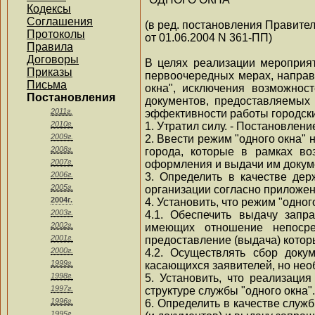
Кодексы
Соглашения
(в ред. постановления Правите
Протоколы
от 01.06.2004 N 361-ПП)
Правила
Договоры
В целях реализации мероприя
Приказы
первоочередных мерах, направ
Письма
окна", исключения возможнос
Постановления
документов, предоставляемых
2011г.
эффективности работы городски
2010г.
1. Утратил силу. - Постановлен
2009г.
2. Ввести режим "одного окна"
2008г.
города, которые в рамках в
2007г.
оформления и выдачи им докуме
2006г.
3. Определить в качестве дер
2005г.
организации согласно приложен
2004г.
4. Установить, что режим "одно
2003г.
4.1. Обеспечить выдачу запр
2002г.
имеющих отношение непосред
2001г.
предоставление (выдача) котор
2000г.
4.2. Осуществлять сбор доку
1999г.
касающихся заявителей, но не
1998г.
5. Установить, что реализаци
1997г.
структуре службы "одного окна".
1996г.
6. Определить в качестве служ
1995г.