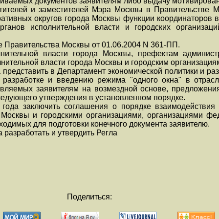
шиваемых документов заявителям либо выдачу мотивирован
тителей и заместителей Мэра Москвы в Правительстве М
ативных округов города Москвы функции координаторов в
рганов исполнительной власти и городских организац
ие Правительства Москвы от 01.06.2004 N 361-ПП.
нительной власти города Москвы, префектам админист
нительной власти города Москвы и городским организациям 
да представить в Департамент экономической политики и р
 разработке и введению режима "одного окна" в отрасл
авляемых заявителям на возмездной основе, предложени
следующего утверждения в установленном порядке.
 года заключить соглашения о порядке взаимодействия 
 Москвы и городскими организациями, организациями фе
ходимых для подготовки конечного документа заявителю.
да разработать и утвердить Регла
Поделиться: