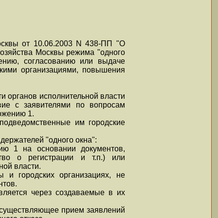
сквы от 10.06.2003 N 438-ПП "О
хозяйства Москвы режима "одного
лению, согласованию или выдаче
скими организациями, повышения
ти органов исполнительной власти
вие с заявителями по вопросам
ожению 1.
 подведомственные им городские
 держателей "одного окна":
ию 1 на основании документов,
тво о регистрации и т.п.) или
ной власти.
ы и городских организациях, не
нтов.
твляется через создаваемые в их
, осуществляющее прием заявлений