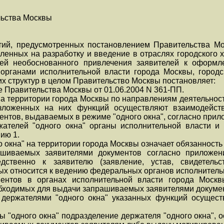
льства Москвы
тий, предусмотренных постановлением Правительства Мо
ленных на разработку и введение в отраслях городского 
тей необоснованного привлечения заявителей к оформ
 органами исполнительной власти города Москвы, город
х структур в целом Правительство Москвы постановляет:
ие Правительства Москвы от 01.06.2004 N 361-ПП.
 на территории города Москвы по направлениям деятельнос
озложенных на них функций осуществляют взаимодейст
нтов, выдаваемых в режиме "одного окна", согласно прил
жателей "одного окна" органы исполнительной власти и
ию 1.
го окна" на территории города Москвы означает обязанность
ашиваемых заявителями документов согласно приложен
ственно к заявителю (заявление, устав, свидетельс
ых относится к ведению федеральных органов исполнитель
ментов в органах исполнительной власти города Москв
обходимых для выдачи запрашиваемых заявителями докуме
я держателями "одного окна" указанных функций осущес
бы "одного окна" подразделение держателя "одного окна"