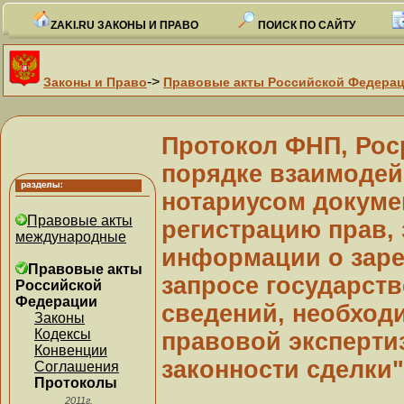
ZAKI.RU ЗАКОНЫ И ПРАВО
ПОИСК ПО САЙТУ
->
Законы и Право
Правовые акты Российской Федера
Протокол ФНП, Роср
порядке взаимодей
нотариусом докуме
Правовые акты
регистрацию прав,
международные
информации о заре
Правовые акты
запросе государст
Российской
Федерации
сведений, необход
Законы
Кодексы
правовой эксперти
Конвенции
законности сделки"
Соглашения
Протоколы
2011г.