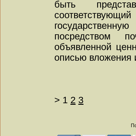
быть предста
соответствующи
государственн
посредством по
объявленной ценн
описью вложения 
>
1
2
3
По