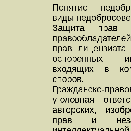
Понятие недобр
виды недобросове
Защита прав а
правообладател
прав лицензиата
оспоренных ин
входящих в ко
споров.
Гражданско-прав
уголовная ответ
авторских, изоб
прав и незак
интеллектуальной