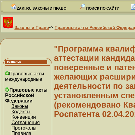
ZAKI.RU ЗАКОНЫ И ПРАВО
ПОИСК ПО САЙТУ
->
Законы и Право
Правовые акты Российской Федера
"Программа квалиф
аттестации кандида
поверенные и пате
Правовые акты
желающих расшири
международные
деятельности по з
Правовые акты
установленным сп
Российской
Федерации
(рекомендовано К
Законы
Кодексы
Роспатента 02.04.20
Конвенции
Соглашения
Протоколы
Правила