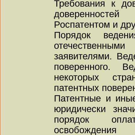
Требования к до
доверенносте
Роспатентом и дру
Порядок веден
отечественн
заявителями. Вед
поверенного. В
некоторых стр
патентных повере
Патентные и ины
юридически знач
порядок опл
освобождения