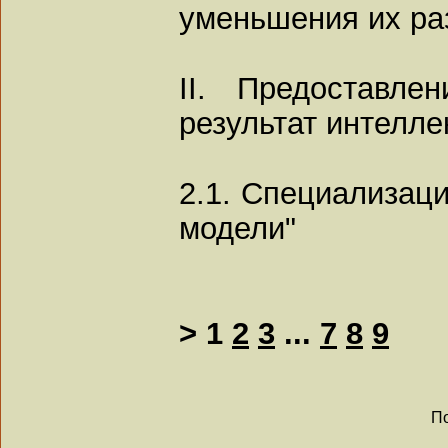
уменьшения их ра
II. Предоставл
результат интелле
2.1. Специализаци
модели"
>
1
2
3
...
7
8
9
По