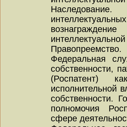
Наследован
интеллектуальны
вознагражден
интеллектуал
Правопреемство.
Федеральная слу
собственности, п
(Роспатент) к
исполнительной в
собственности. Г
полномочия Рос
сфере деятельнос