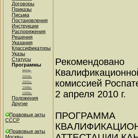
Договоры
Приказы
Письма
Постановления
Инструкции
Распоряжения
Решения
Указания
Классификаторы
Указы
Рекомендовано
Статусы
Программы
Квалификационно
2010г.
2009г.
комиссией Роспат
2001г.
1998г.
2 апреля 2010 г.
1995г.
Положения
Другие
ПРОГРАММА
Правовые акты
СССР
КВАЛИФИКАЦИО
Правовые акты
АТТЕСТАЦИИ КА
Москвы