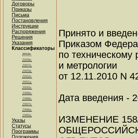
Договоры
Приказы
Письма
Постановления
Инструкции
Принято и введен
Распоряжения
Решения
Приказом Федера
Указания
Классификаторы
по техническому
2010г.
2009г.
и метрологии
2007г.
2003г.
от 12.11.2010 N 4
2002г.
2001г.
2000г.
1999г.
Дата введения - 2
1998г.
1997г.
1996г.
1995г.
ИЗМЕНЕНИЕ 158
Указы
Статусы
ОБЩЕРОССИЙС
Программы
Положения