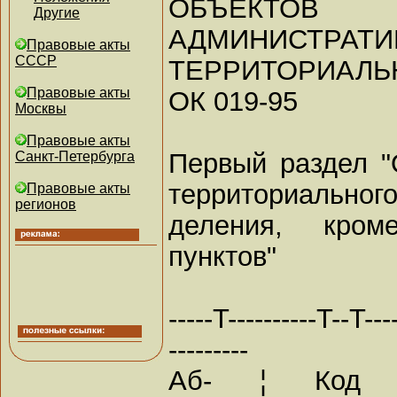
ОБЪЕКТОВ
Другие
АДМИНИСТРАТИ
Правовые акты
СССР
ТЕРРИТОРИАЛЬ
Правовые акты
ОК 019-95
Москвы
Правовые акты
Первый раздел "
Санкт-Петербурга
территориальног
Правовые акты
регионов
деления, кром
пунктов"
-----T----------T--T----
---------
Аб- ¦ Код ¦