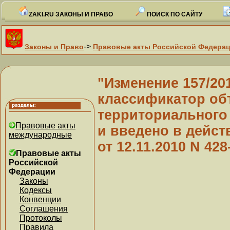
ZAKI.RU ЗАКОНЫ И ПРАВО
ПОИСК ПО САЙТУ
->
Законы и Право
Правовые акты Российской Федера
"Изменение 157/2
классификатор об
территориального 
Правовые акты
и введено в дейст
международные
от 12.11.2010 N 428
Правовые акты
Российской
Федерации
Законы
Кодексы
Конвенции
Соглашения
Протоколы
Правила