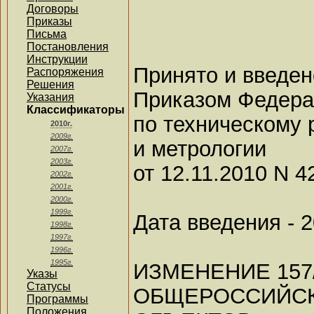
Договоры
Приказы
Письма
Постановления
Инструкции
Принято и введен
Распоряжения
Решения
Приказом Федера
Указания
Классификаторы
по техническому
2010г.
2009г.
и метрологии
2007г.
2003г.
от 12.11.2010 N 4
2002г.
2001г.
2000г.
1999г.
Дата введения - 2
1998г.
1997г.
1996г.
1995г.
ИЗМЕНЕНИЕ 157
Указы
Статусы
ОБЩЕРОССИЙС
Программы
Положения