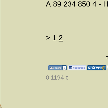
А 89 234 850 4 -
>
1
2
П
0.1194 с