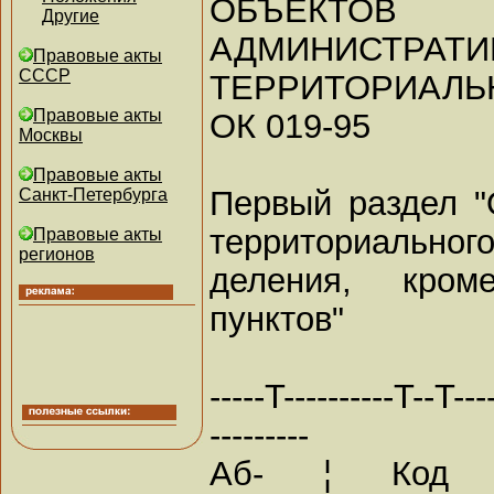
ОБЪЕКТОВ
Другие
АДМИНИСТРАТИ
Правовые акты
СССР
ТЕРРИТОРИАЛЬ
Правовые акты
ОК 019-95
Москвы
Правовые акты
Первый раздел "
Санкт-Петербурга
территориальног
Правовые акты
регионов
деления, кром
пунктов"
-----T----------T--T----
---------
Аб- ¦ Код ¦