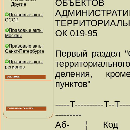
ОБЪЕКТОВ
Другие
АДМИНИСТРАТИ
Правовые акты
СССР
ТЕРРИТОРИАЛЬ
Правовые акты
ОК 019-95
Москвы
Правовые акты
Первый раздел "
Санкт-Петербурга
территориальног
Правовые акты
регионов
деления, кром
пунктов"
-----T----------T--T----
---------
Аб- ¦ Код ¦