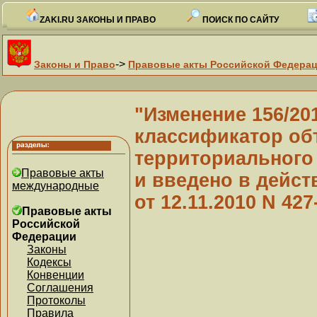
ZAKI.RU ЗАКОНЫ И ПРАВО
ПОИСК ПО САЙТУ
->
Законы и Право
Правовые акты Российской Федера
"Изменение 156/2
классификатор об
территориального 
Правовые акты
и введено в дейст
международные
от 12.11.2010 N 427
Правовые акты
Российской
Федерации
Законы
Кодексы
Конвенции
Соглашения
Протоколы
Правила