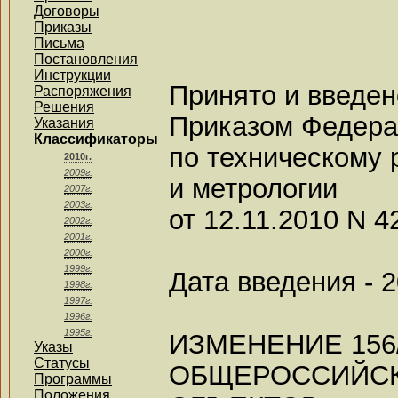
Договоры
Приказы
Письма
Постановления
Инструкции
Принято и введен
Распоряжения
Решения
Приказом Федера
Указания
Классификаторы
по техническому
2010г.
2009г.
и метрологии
2007г.
2003г.
от 12.11.2010 N 4
2002г.
2001г.
2000г.
1999г.
Дата введения - 2
1998г.
1997г.
1996г.
1995г.
ИЗМЕНЕНИЕ 156
Указы
Статусы
ОБЩЕРОССИЙС
Программы
Положения