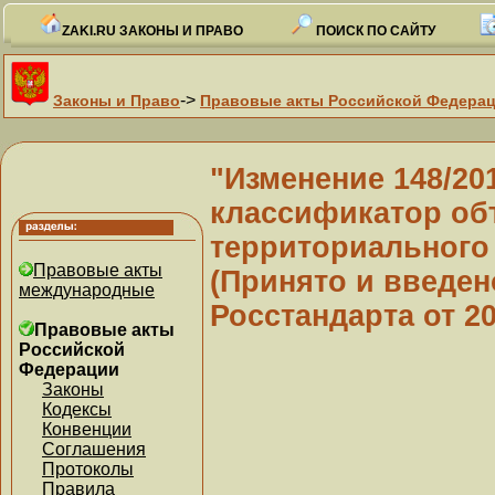
ZAKI.RU ЗАКОНЫ И ПРАВО
ПОИСК ПО САЙТУ
->
Законы и Право
Правовые акты Российской Федера
"Изменение 148/2
классификатор об
территориального 
Правовые акты
(Принято и введен
международные
Росстандарта от 20
Правовые акты
Российской
Федерации
Законы
Кодексы
Конвенции
Соглашения
Протоколы
Правила