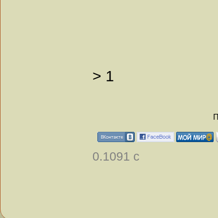
>
1
П
0.1091 с