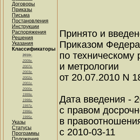
Договоры
Приказы
Письма
Постановления
Инструкции
Принято и введен
Распоряжения
Решения
Приказом Федера
Указания
Классификаторы
по техническому
2010г.
2009г.
и метрологии
2007г.
2003г.
от 20.07.2010 N 1
2002г.
2001г.
2000г.
1999г.
Дата введения - 
1998г.
1997г.
с правом досрочн
1996г.
1995г.
в правоотношени
Указы
Статусы
с 2010-03-11
Программы
Положения