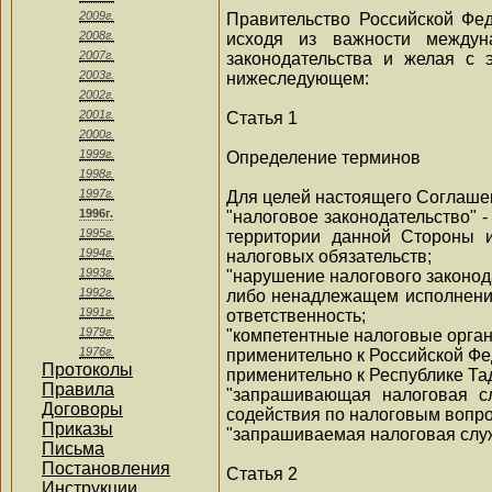
2009г.
Правительство Российской Фе
2008г.
исходя из важности междун
2007г.
законодательства и желая с 
2003г.
нижеследующем:
2002г.
2001г.
Статья 1
2000г.
1999г.
Определение терминов
1998г.
1997г.
Для целей настоящего Соглаше
1996г.
"налоговое законодательство" 
1995г.
территории данной Стороны 
1994г.
налоговых обязательств;
1993г.
"нарушение налогового законод
1992г.
либо ненадлежащем исполнении
1991г.
ответственность;
1979г.
"компетентные налоговые орга
1976г.
применительно к Российской Фе
Протоколы
применительно к Республике Та
Правила
"запрашивающая налоговая сл
Договоры
содействия по налоговым вопрос
Приказы
"запрашиваемая налоговая служ
Письма
Постановления
Статья 2
Инструкции