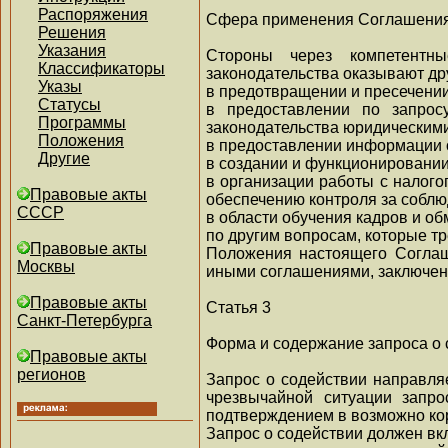
Распоряжения
Сфера применения Соглашени
Решения
Указания
Стороны через компетентн
Классификаторы
законодательства оказывают др
Указы
в предотвращении и пресечении
Статусы
в предоставлении по запрос
Программы
законодательства юридическим
Положения
в предоставлении информации о
Другие
в создании и функционировании
в организации работы с налог
Правовые акты
обеспечению контроля за соблю
СССР
в области обучения кадров и о
по другим вопросам, которые т
Правовые акты
Положения настоящего Соглаше
Москвы
иными соглашениями, заключе
Правовые акты
Статья 3
Санкт-Петербурга
Форма и содержание запроса о 
Правовые акты
регионов
Запрос о содействии направля
чрезвычайной ситуации запр
подтверждением в возможно кор
Запрос о содействии должен вкл