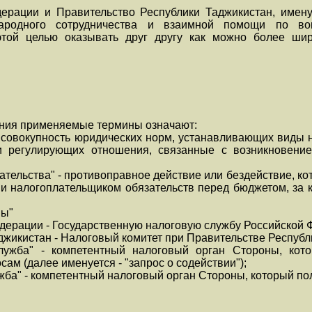
дерации и Правительство Республики Таджикистан, име
ародного сотрудничества и взаимной помощи по во
этой целью оказывать друг другу как можно более шир
ния применяемые термины означают:
- совокупность юридических норм, устанавливающих виды 
и регулирующих отношения, связанные с возникновени
ательства" - противоправное действие или бездействие, к
 налогоплательщиком обязательств перед бюджетом, за 
ны"
дерации - Государственную налоговую службу Российской 
джикистан - Налоговый комитет при Правительстве Республ
ужба" - компетентный налоговый орган Стороны, кото
ам (далее именуется - "запрос о содействии");
ба" - компетентный налоговый орган Стороны, который пол