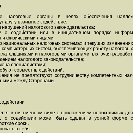
я
ые налоговые органы в целях обеспечения надлеж
уг другу взаимное содействие:
 нарушений налогового законодательства;
у о содействии или в инициативном порядке информ
и и физическими лицами;
 национальных налоговых системах и текущих изменениях 
 компьютерных систем, обеспечивающих работу налоговых
оплательщиками и налоговыми органами, включая разработ
дением налогового законодательства;
бмена специалистами;
ребуют совместных действий.
ния не препятствуют сотрудничеству компетентных нало
нными между Сторонами.
содействии
ется в письменном виде с приложением необходимых для
ос о содействии может быть сделан в устной форме 
откие сроки.
ючать в себя: