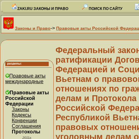
ZAKI.RU ЗАКОНЫ И ПРАВО
ПОИСК ПО САЙТУ
->
Законы и Право
Правовые акты Российской Федера
Федеральный закон 
ратификации Догов
Федерацией и Соци
Правовые акты
Вьетнам о правов
международные
отношениях по гра
Правовые акты
делам и Протокола
Российской
Федерации
Российской Федера
Законы
Кодексы
Республикой Вьетн
Конвенции
правовых отношени
Соглашения
Протоколы
уголовным делам от
2011г.