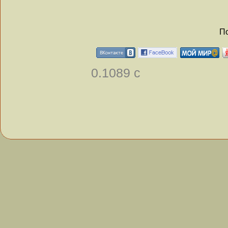
По
0.1089 с