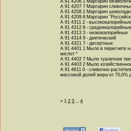
А 91 4206 1 Маргарин безмолоч
А 91 4207 7 Маргарин сливочный
А 91 4208 2 Маргарин шоколадн
А 91 4209 8 Маргарин "Российск
А 91 4311 2 - высококалорийны
А 91 4312 8 - среднекалорийны
А 91 4313 3 - низкокалорийные
А 91 4314 9 - диетический
А 91 4321 7 - десертные
А 91 4401 1 Мыло в пересчете 
кислот *
А 91 4402 7 Мыло туалетное тве
А 91 4403 2 Мыло хозяйственное
А 91 4811 0 - сливочно-растите
массовой долей жира от 70,0% 
>
1
2
3
...
4