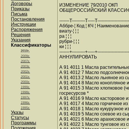
Договоры
ИЗМЕНЕНИЕ 79/2010 ОКП
Приказы
ОБЩЕРОССИЙСКИЙ КЛАССИФИ
Письма
Постановления
-------T---------T-----T----------------------
Инструкции
Аббре-¦ Код ¦ КЧ ¦ Наименовани
Распоряжения
виату-¦ ¦ ¦
Решения
ра ¦ ¦ ¦
Указания
рубри-¦ ¦ ¦
Классификаторы
ки ¦ ¦ ¦
2010г.
-------+---------+-----+----------------------
2009г.
АННУЛИРОВАТЬ
2007г.
2003г.
А 91 4011 1 Масла растительные
2002г.
А 91 4012 7 Масло подсолнечное
2001г.
А 91 4013 2 Масло льняное из с
2000г.
А 91 4014 8 Масло конопляное и
1999г.
А 91 4015 3 Масло хлопковое (ч
1998г.
госресурсов *
1997г.
А 91 4016 9 Масло касторовое и
1996г.
А 91 4017 4 Масло горчичное из
1995г.
А 91 4018 1 Масло кукурузное и
Указы
А 91 4019 5 Масло соевое из сы
Статусы
А 91 4021 6 Масло арахисовое и
Программы
А 91 4022 1 Масло тунговое из 
Положения