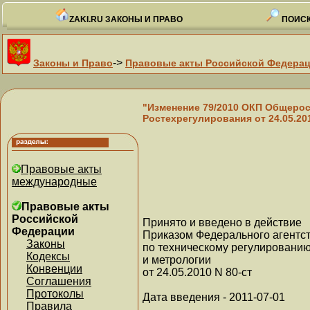
ZAKI.RU ЗАКОНЫ И ПРАВО
ПОИСК
->
Законы и Право
Правовые акты Российской Федера
"Изменение 79/2010 ОКП Общерос
Ростехрегулирования от 24.05.201
Правовые акты
международные
Правовые акты
Российской
Принято и введено в действие
Федерации
Приказом Федерального агентс
Законы
по техническому регулировани
Кодексы
и метрологии
Конвенции
от 24.05.2010 N 80-ст
Соглашения
Протоколы
Дата введения - 2011-07-01
Правила