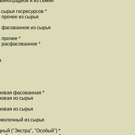
 виноградное и из семян
 сырья госресурсов *
 прочее из сырья
е фасованное из сырья
 прочее *
е расфасованное *
а
новая фасованная *
новая из сырья
новая из сырья
 молочный из сырья
ный ("Экстра", "Особый") *