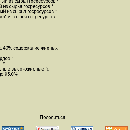
ный из сырья госресурсов *
 из сырья госресурсов *
ый из сырья госресурсов *
ий" из сырья госресурсов
е
е
на 40% содержание жирных
рдое *
 *
льные высокожирные (с
до 95,0%
Поделиться: