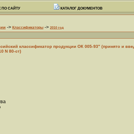
 ПО САЙТУ
КАТАЛОГ ДОКУМЕНТОВ
->
->
ции
Классификаторы
2010 год
сийский классификатор продукции ОК 005-93" (принято и вве
0 N 80-ст)
тва
ю