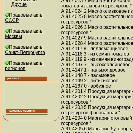
А 91 4023 7 Масло косточковое,
Другие
томатов из сырья госресурсов *
А 91 4024 2 Масло оливковое из
Правовые акты
А 91 4025 8 Масло растительное
СССР
госресурсов *
А 91 4026 3 Масло растительно
Правовые акты
госресурсов *
Москвы
А 91 4027 9 Масло растительное
А 91 4028 4 Масло растительно
Правовые акты
А 91 4117 8 - ляллеманциевое
Санкт-Петербурга
А 91 4118 3 - из семян томатов
А 91 4119 9 - из семян виноград
Правовые акты
А 91 4137 7 - высокоолеиновое
регионов
А 91 4147 1 - пальмоядровое
А 91 4148 7 - пальмовое
А 91 4149 2 - ойтисиковое
А 91 4167 0 - арбузное
А 91 4201 4 Продукция маргари
А 91 4202 2 Продукция маргари
госресурсов *
А 91 4203 5 Продукция маргари
госресурсов фасованная *
А 91 4204 0 Маргарин столовый
госресурсов *
А 91 4205 6 Маргарин бутерброд