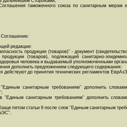
в дальнейшем Сторонами,
 Соглашения таможенного союза по санитарным мерам от
 Соглашение:
ющей редакции:
опасность продукции (товаров)" - документ (свидетельство
 продукции (товаров), подлежащей санитарно-эпидемиол
 здоровья человека и выдаваемый уполномоченными орган
ашения дополнить предложением следующего содержания:
я действуют до принятия технических регламентов ЕврАз
 "Единым санитарным требованиям" дополнить словами
;
ов "Единым санитарным требованиям" дополнить словам
 абзаце пятом статьи 9 после слов "Единым санитарным тре
зЭС".