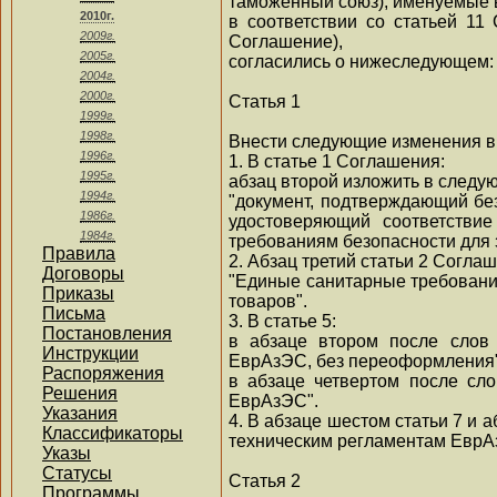
таможенный союз), именуемые 
2010г.
в соответствии со статьей 11
2009г.
Соглашение),
2005г.
согласились о нижеследующем:
2004г.
2000г.
Статья 1
1999г.
1998г.
Внести следующие изменения в
1996г.
1. В статье 1 Соглашения:
1995г.
абзац второй изложить в следу
1994г.
"документ, подтверждающий без
1986г.
удостоверяющий соответствие
1984г.
требованиям безопасности для
Правила
2. Абзац третий статьи 2 Согл
Договоры
"Единые санитарные требовани
Приказы
товаров".
Письма
3. В статье 5:
Постановления
в абзаце втором после слов
Инструкции
ЕврАзЭС, без переоформления"
Распоряжения
в абзаце четвертом после сл
Решения
ЕврАзЭС".
Указания
4. В абзаце шестом статьи 7 и
Классификаторы
техническим регламентам ЕврА
Указы
Статусы
Статья 2
Программы