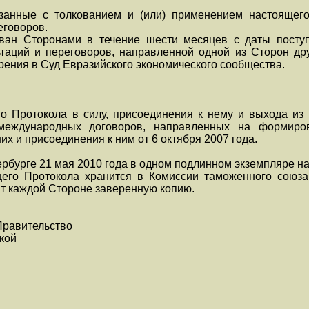
анные с толкованием и (или) применением настоящего
еговоров.
ован Сторонами в течение шести месяцев с даты пост
таций и переговоров, направленной одной из Сторон др
трения в Суд Евразийского экономического сообщества.
о Протокола в силу, присоединения к нему и выхода из
международных договоров, направленных на формиров
их и присоединения к ним от 6 октября 2007 года.
рбурге 21 мая 2010 года в одном подлинном экземпляре на
его Протокола хранится в Комиссии таможенного союза,
т каждой Стороне заверенную копию.
Правительство
кой