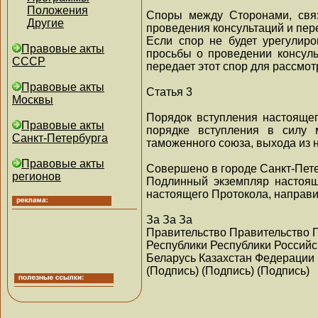
Положения
Споры между Сторонами, связ
Другие
проведения консультаций и пер
Если спор не будет урегулир
Правовые акты
просьбы о проведении консуль
СССР
передает этот спор для рассмо
Правовые акты
Статья 3
Москвы
Порядок вступления настоящег
Правовые акты
порядке вступления в силу 
Санкт-Петербурга
таможенного союза, выхода из н
Правовые акты
Совершено в городе Санкт-Пете
регионов
Подлинный экземпляр настоящ
настоящего Протокола, направи
За За За
Правительство Правительство 
Республики Республики Российс
Беларусь Казахстан Федерации
(Подпись) (Подпись) (Подпись)