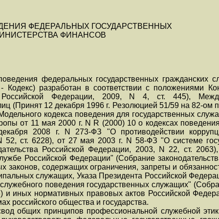
ЕДЕНИЯ ФЕДЕРАЛЬНЫХ ГОСУДАРСТВЕННЫХ
ИНИСТЕРСТВА ФИНАНСОВ
о поведения федеральных государственных гражданских 
- Кодекс) разработан в соответствии с положениями Ко
 Российской Федерации, 2009, N 4, ст. 445), Межд
иц (Принят 12 декабря 1996 г. Резолюцией 51/59 на 82-ом 
Модельного кодекса поведения для государственных служ
опы от 11 мая 2000 г. N R (2000) 10 о кодексах поведени
екабря 2008 г. N 273-ФЗ "О противодействии коррупц
 52, ст. 6228), от 27 мая 2003 г. N 58-ФЗ "О системе г
ательства Российской Федерации, 2003, N 22, ст. 2063)
службе Российской Федерации" (Собрание законодательств
ьных законов, содержащих ограничения, запреты и обязанно
пальных служащих, Указа Президента Российской Федерации
служебного поведения государственных служащих" (Собра
96) и иных нормативных правовых актов Российской Федер
ах российского общества и государства.
 свод общих принципов профессиональной служебной эти