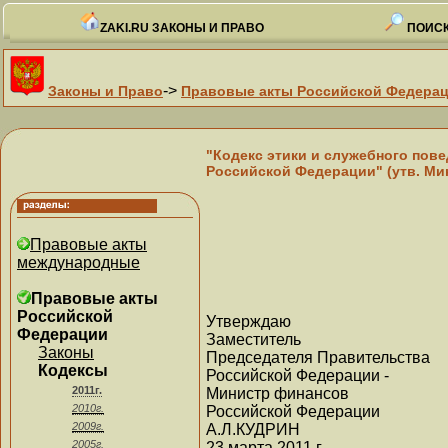
ZAKI.RU ЗАКОНЫ И ПРАВО
ПОИСК
->
Законы и Право
Правовые акты Российской Федера
"Кодекс этики и служебного по
Российской Федерации" (утв. Ми
Правовые акты
международные
Правовые акты
Российской
Утверждаю
Федерации
Заместитель
Законы
Председателя Правительства
Кодексы
Российской Федерации -
2011г.
Министр финансов
2010г.
Российской Федерации
2009г.
А.Л.КУДРИН
2005г.
23 марта 2011 г.