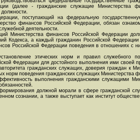
руководствоваться федеральные государственные граж
ции (далее - гражданские служащие Министерства фи
 должности.
дерации, поступающий на федеральную государственну
терство финансов Российской Федерации, обязан ознако
 служебной деятельности.
щий Министерства финансов Российской Федерации дол
ий Кодекса, а каждый гражданин Российской Федерации 
сов Российской Федерации поведения в отношениях с ни
установление этических норм и правил служебного п
ской Федерации для достойного выполнения ими своей п
авторитета гражданских служащих, доверия граждан к М
ых норм поведения гражданских служащих Министерства ф
эффективность выполнения гражданскими служащими Ми
обязанностей.
 формирования должной морали в сфере гражданской слу
нном сознании, а также выступает как институт обществе