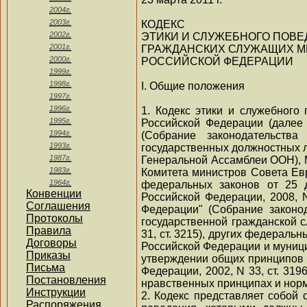
2004г.
2003г.
КОДЕКС
2002г.
ЭТИКИ И СЛУЖЕБНОГО ПОВ
2001г.
ГРАЖДАНСКИХ СЛУЖАЩИХ М
2000г.
РОССИЙСКОЙ ФЕДЕРАЦИИ
1999г.
1998г.
I. Общие положения
1997г.
1996г.
1. Кодекс этики и служебног
1995г.
Российской Федерации (далее 
1994г.
(Собрание законодательства
1993г.
государственных должностных л
1987г.
Генеральной Ассамблеи ООН), 
1983г.
Комитета министров Совета Евр
1964г.
федеральных законов от 25 д
Конвенции
Российской Федерации, 2008, N
Соглашения
Федерации" (Собрание законод
Протоколы
государственной гражданской 
Правила
31, ст. 3215), других федерал
Договоры
Российской Федерации и муници
Приказы
утверждении общих принципов 
Письма
Федерации, 2002, N 33, ст. 31
Постановления
нравственных принципах и норм
Инструкции
2. Кодекс представляет собой
Распоряжения