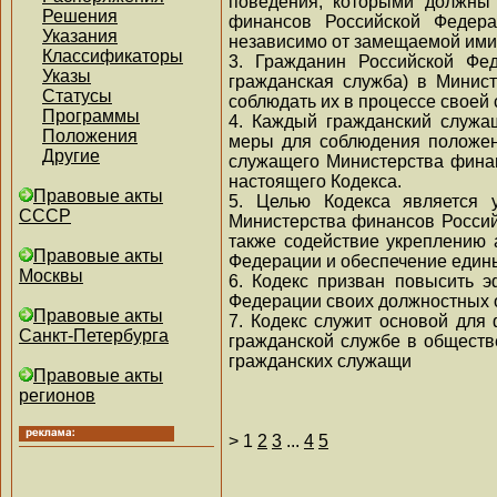
поведения, которыми должны 
Решения
финансов Российской Федера
Указания
независимо от замещаемой ими
Классификаторы
3. Гражданин Российской Фе
Указы
гражданская служба) в Минис
Статусы
соблюдать их в процессе своей
Программы
4. Каждый гражданский служа
Положения
меры для соблюдения положен
Другие
служащего Министерства финан
настоящего Кодекса.
Правовые акты
5. Целью Кодекса является 
СССР
Министерства финансов Россий
также содействие укреплению 
Правовые акты
Федерации и обеспечение един
Москвы
6. Кодекс призван повысить 
Федерации своих должностных 
Правовые акты
7. Кодекс служит основой для
Санкт-Петербурга
гражданской службе в обществе
гражданских служащи
Правовые акты
регионов
>
1
2
3
...
4
5