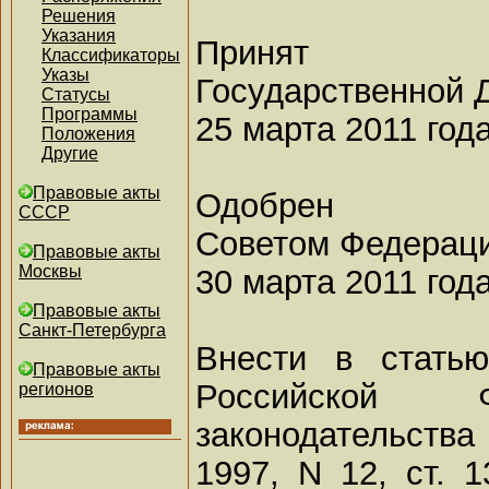
Решения
Указания
Принят
Классификаторы
Указы
Государственной 
Статусы
Программы
25 марта 2011 год
Положения
Другие
Правовые акты
Одобрен
СССР
Советом Федерац
Правовые акты
Москвы
30 марта 2011 год
Правовые акты
Санкт-Петербурга
Внести в стать
Правовые акты
Российской Ф
регионов
законодательств
1997, N 12, ст. 1