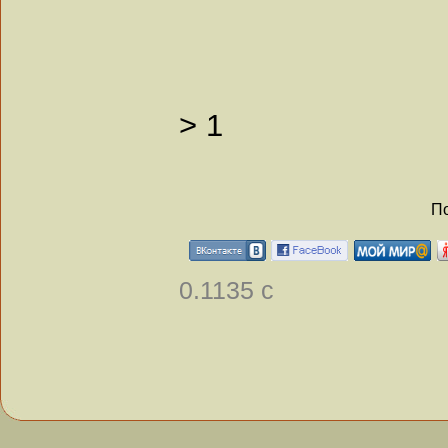
>
1
По
0.1135 с