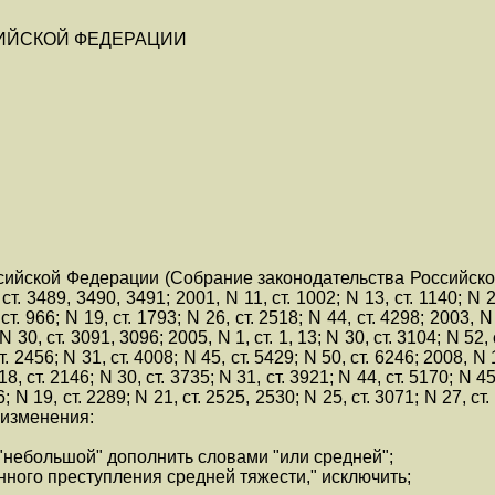
СИЙСКОЙ ФЕДЕРАЦИИ
сийской Федерации (Собрание законодательства Российской 
ст. 3489, 3490, 3491; 2001, N 11, ст. 1002; N 13, ст. 1140; N 26
т. 966; N 19, ст. 1793; N 26, ст. 2518; N 44, ст. 4298; 2003, N 
 30, ст. 3091, 3096; 2005, N 1, ст. 1, 13; N 30, ст. 3104; N 52,
ст. 2456; N 31, ст. 4008; N 45, ст. 5429; N 50, ст. 6246; 2008, N 1
8, ст. 2146; N 30, ст. 3735; N 31, ст. 3921; N 44, ст. 5170; N 45
56; N 19, ст. 2289; N 21, ст. 2525, 2530; N 25, ст. 3071; N 27, ст.
 изменения:
 "небольшой" дополнить словами "или средней";
нного преступления средней тяжести," исключить;