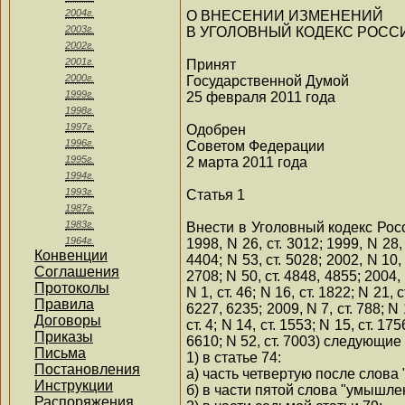
2004г.
О ВНЕСЕНИИ ИЗМЕНЕНИЙ
2003г.
В УГОЛОВНЫЙ КОДЕКС РОС
2002г.
2001г.
Принят
2000г.
Государственной Думой
1999г.
25 февраля 2011 года
1998г.
1997г.
Одобрен
1996г.
Советом Федерации
1995г.
2 марта 2011 года
1994г.
1993г.
Статья 1
1987г.
1983г.
Внести в Уголовный кодекс Рос
1964г.
1998, N 26, ст. 3012; 1999, N 28, 
Конвенции
4404; N 53, ст. 5028; 2002, N 10, с
Соглашения
2708; N 50, ст. 4848, 4855; 2004, N
Протоколы
N 1, ст. 46; N 16, ст. 1822; N 21, 
Правила
6227, 6235; 2009, N 7, ст. 788; N 1
Договоры
ст. 4; N 14, ст. 1553; N 15, ст. 17
Приказы
6610; N 52, ст. 7003) следующие
Письма
1) в статье 74:
Постановления
а) часть четвертую после слова
Инструкции
б) в части пятой слова "умышле
Распоряжения