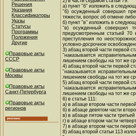
2) в части седьмой статьи 79:
Решения
а) пункт "б" изложить в следую
Указания
"б) осужденный совершил пр
Классификаторы
тяжести, вопрос об отмене либ
Указы
б) пункт "в" изложить в следую
Статусы
"в) осужденный совершил тя
Программы
предусмотренным статьей 70 
Положения
преступления по неосторожно
Другие
условно-досрочное освобождени
3) абзац второй части первой с
Правовые акты
"наказывается исправительным
СССР
лишением свободы на тот же сро
4) абзац второй части первой с
Правовые акты
"наказывается исправительным
Москвы
лишением свободы на тот же сро
5) абзац второй части первой с
Правовые акты
"наказывается исправительным
Санкт-Петербурга
лишением свободы на тот же сро
6) в статье 111:
Правовые акты
а) в абзаце втором части первой
регионов
б) в абзаце девятом части второ
в) в абзаце пятом части третьей
г) в абзаце втором части четвер
7) в абзаце втором части первой
8) абзац второй статьи 113 изл