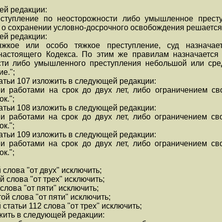
щей редакции:
еступление по неосторожности либо умышленное прест
о о сохранении условно-досрочного освобождения решается 
щей редакции:
жкое или особо тяжкое преступление, суд назначае
настоящего Кодекса. По этим же правилам назначается
сти либо умышленного преступления небольшой или сред
е.";
татьи 107 изложить в следующей редакции:
и работами на срок до двух лет, либо ограничением св
к.";
татьи 108 изложить в следующей редакции:
и работами на срок до двух лет, либо ограничением св
к.";
татьи 109 изложить в следующей редакции:
и работами на срок до двух лет, либо ограничением св
к.";
 слова "от двух" исключить;
й слова "от трех" исключить;
 слова "от пяти" исключить;
той слова "от пяти" исключить;
 статьи 112 слова "от трех" исключить;
ожить в следующей редакции: