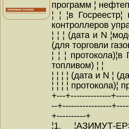
программ ¦ нефтепр
¦ ¦ ¦в Госреестр¦
контроллеров упра
¦ ¦ ¦ (дата и N ¦мо
(для торговли газо
¦ ¦ ¦ протокола)¦в 
топливом) ¦ ¦
¦ ¦ ¦ ¦ (дата и N ¦ (да
¦ ¦ ¦ ¦ протокола)¦ пр
+---+--------------+----
--+-----------------+----
+----------+
¦1. ¦АЗИМУТ-EP