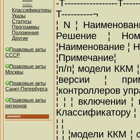
-T-----------------T------
1992г.
Классификаторы
T----------¬
Указы
Статусы
¦ N ¦ Наименован
Программы
Положения
Решение ¦ Но
Другие
¦Наименование ¦ 
Правовые акты
¦Примечание¦
СССР
¦п/п¦ модели ККМ 
Правовые акты
Москвы
¦версии ¦ пр
Правовые акты
¦контроллеров упр
Санкт-Петербурга
¦ ¦ ¦ включении ¦
Правовые акты
регионов
Классификатору ¦ 
¦ ¦
¦ ¦ ¦модели ККМ ¦ 