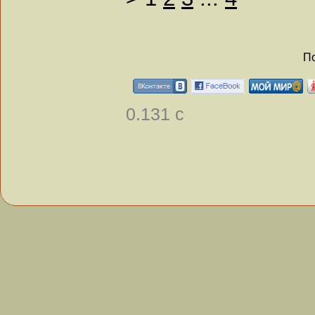
По
0.131 с