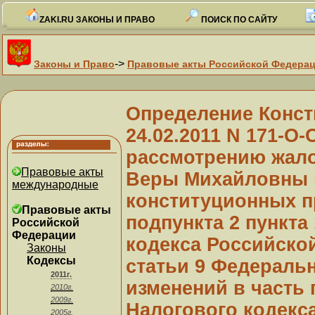
ZAKI.RU ЗАКОНЫ И ПРАВО
ПОИСК ПО САЙТУ
->
Законы и Право
Правовые акты Российской Федера
Определение Конст
24.02.2011 N 171-О-
рассмотрению жал
Правовые акты
Веры Михайловны 
международные
конституционных п
Правовые акты
подпункта 2 пункта
Российской
Федерации
кодекса Российско
Законы
Кодексы
статьи 9 Федеральн
2011г.
изменений в часть 
2010г.
2009г.
Налогового кодекс
2005г.