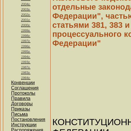
2004г.
отдельные законод
2003г.
Федерации", частью
2002г.
2001г.
статьями 381, 383 
2000г.
1999г.
процессуального к
1998г.
Федерации"
1997г.
1996г.
1995г.
1994г.
1993г.
1987г.
1983г.
1964г.
Конвенции
Соглашения
Протоколы
Правила
Договоры
Приказы
Письма
КОНСТИТУЦИОН
Постановления
Инструкции
Распоряжения