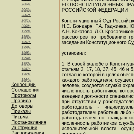
ЕГО КОНСТИТУЦИОННЫХ ПРАВ
2004г.
РОССИЙСКОЙ ФЕДЕРАЦИИ
2003г.
2002г.
Конституционный Суд Российско
2001г.
Н.С. Бондаря, Г.А. Гаджиева, Ю
2000г.
А.Н. Кокотова, Л.О. Красавчиков
1999г.
рассмотрев по требованию гр
1998г.
заседании Конституционного Су
1997г.
1996г.
установил:
1995г.
1994г.
1. В своей жалобе в Конститу
1993г.
статьям 2, 17, 18, 37, 45, 46 
1987г.
согласно которой в целях обес
1983г.
каждого работодателя, осущес
1964г.
Конвенции
человек, создается служба охра
Соглашения
численность работников кото
Протоколы
введении должности специалист
Правила
при отсутствии у работодател
Договоры
работодатель - индивидуаль
Приказы
работодателем работник либо 
Письма
работодателем по гражданско
Постановления
численность работников служб
Инструкции
исполнительной власти, осу
Распоряжения
четвертая).