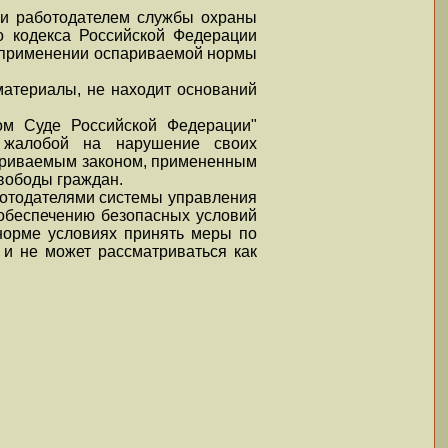
ции работодателем службы охраны
го кодекса Российской Федерации
ю, применении оспариваемой нормы
материалы, не находит оснований
ном Суде Российской Федерации"
 жалобой на нарушение своих
париваемым законом, примененным
вободы граждан.
ботодателями системы управления
 обеспечению безопасных условий
норме условиях принять меры по
и не может рассматриваться как