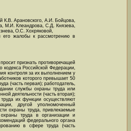
 К.В. Арановского, А.И. Бойцова,
а, М.И. Клеандрова, С.Д. Князева,
езнева, О.С. Хохряковой,
я его жалобы к рассмотрению в
 просит признать противоречащей
ого кодекса Российской Федерации,
ния контроля за их выполнением у
аботников которого превышает 50
уда (часть первая); работодатель,
здании службы охраны труда или
ной деятельности (часть вторая);
е труда их функции осуществляют
зации, другой уполномоченный
асти охраны труда, привлекаемые
ы охраны труда в организации и
екомендаций федерального органа
ированию в сфере труда (часть