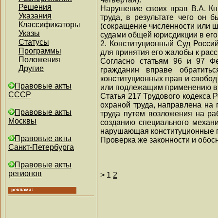
Решения
Нарушение своих прав В.А. Кн
Указания
труда, в результате чего он 
Классификаторы
(сокращение численности или ш
Указы
судами общей юрисдикции в его
Статусы
2. Конституционный Суд Росси
Программы
для принятия его жалобы к рас
Положения
Согласно статьям 96 и 97 Фе
Другие
гражданин вправе обратить
конституционных прав и свобод
Правовые акты
или подлежащим применению в д
СССР
Статья 217 Трудового кодекса 
охраной труда, направлена на
Правовые акты
труда путем возложения на ра
Москвы
созданию специального механи
нарушающая конституционные п
Правовые акты
Проверка же законности и обос
Санкт-Петербурга
Правовые акты
регионов
>
1
2