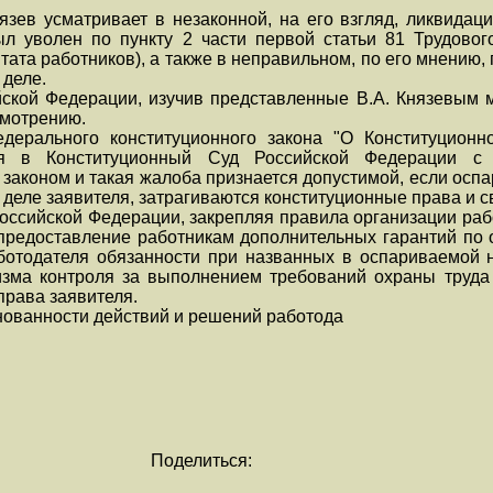
язев усматривает в незаконной, на его взгляд, ликвида
был уволен по пункту 2 части первой статьи 81 Трудово
тата работников), а также в неправильном, по его мнени
 деле.
йской Федерации, изучив представленные В.А. Князевым 
смотрению.
дерального конституционного закона "О Конституцион
ся в Конституционный Суд Российской Федерации с
 законом и такая жалоба признается допустимой, если ос
еле заявителя, затрагиваются конституционные права и с
Российской Федерации, закрепляя правила организации ра
 предоставление работникам дополнительных гарантий по
ботодателя обязанности при названных в оспариваемой 
зма контроля за выполнением требований охраны труда 
рава заявителя.
нованности действий и решений работода
Поделиться: