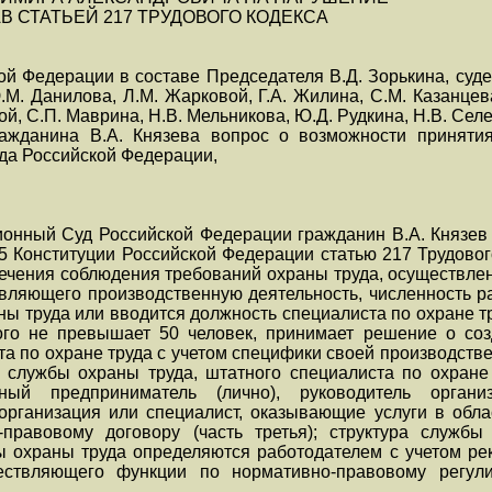
 СТАТЬЕЙ 217 ТРУДОВОГО КОДЕКСА
й Федерации в составе Председателя В.Д. Зорькина, судей
.М. Данилова, Л.М. Жарковой, Г.А. Жилина, С.М. Казанцев
ой, С.П. Маврина, Н.В. Мельникова, Ю.Д. Рудкина, Н.В. Сел
ажданина В.А. Князева вопрос о возможности приняти
да Российской Федерации,
ционный Суд Российской Федерации гражданин В.А. Князев
и 55 Конституции Российской Федерации статью 217 Трудов
печения соблюдения требований охраны труда, осуществле
твляющего производственную деятельность, численность р
ны труда или вводится должность специалиста по охране тр
рого не превышает 50 человек, принимает решение о со
а по охране труда с учетом специфики своей производствен
я службы охраны труда, штатного специалиста по охран
ный предприниматель (лично), руководитель органи
организация или специалист, оказывающие услуги в обл
-правовому договору (часть третья); структура служб
ы охраны труда определяются работодателем с учетом р
ществляющего функции по нормативно-правовому регул