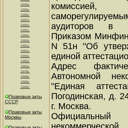
комиссией,
2000г.
1999г.
саморегулиру
1998г.
1997г.
аудиторов в п
1996г.
1995г.
Приказом Минфина
1994г.
1993г.
N 51н "Об утвер
1992г.
1991г.
единой аттестацио
1986г.
1985г.
Адрес фактиче
1983г.
1976г.
Автономной нек
1969г.
1966г.
"Единая аттест
1944г.
Погодинская, д. 24
Правовые акты
СССР
г. Москва.
Правовые акты
Официальны
Москвы
некоммерческо
Правовые акты