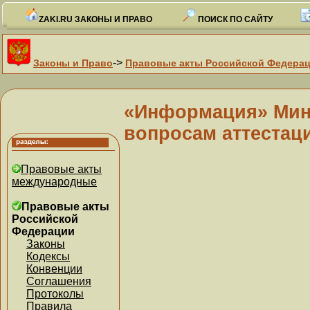
ZAKI.RU ЗАКОНЫ И ПРАВО
ПОИСК ПО САЙТУ
->
Законы и Право
Правовые акты Российской Федера
«Информация» Минф
вопросам аттестац
Правовые акты
международные
Правовые акты
Российской
Федерации
Законы
Кодексы
Конвенции
Соглашения
Протоколы
Правила