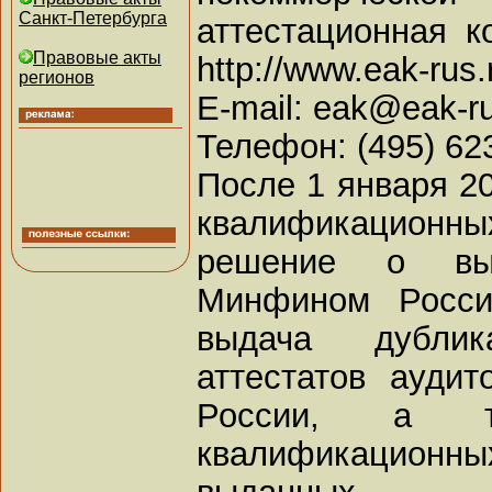
Санкт-Петербурга
аттестационная к
Правовые акты
http://www.eak-rus.r
регионов
E-mail: eak@eak-ru
Телефон: (495) 62
После 1 января 20
квалификационн
решение о вы
Минфином Росси
выдача дублик
аттестатов ауди
России, а та
квалификационн
выданных М