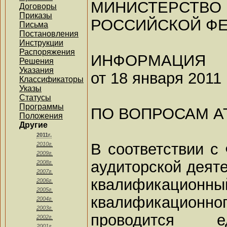
МИНИСТЕР
Договоры
Приказы
РОССИЙСКОЙ Ф
Письма
Постановления
Инструкции
Распоряжения
ИНФОРМАЦИЯ
Решения
Указания
от 18 января 2011 
Классификаторы
Указы
Статусы
Программы
ПО ВОПРОСАМ А
Положения
Другие
2011г.
В соответствии с
2010г.
2009г.
аудиторской деяте
2008г.
2007г.
квалификационн
2006г.
2005г.
квалификационн
2004г.
2003г.
проводится е
2002г.
2001г.