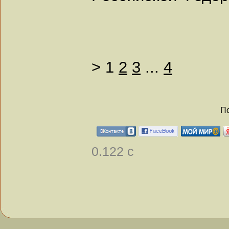
>
1
2
3
...
4
По
0.122 с