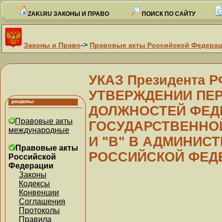
ZAKI.RU ЗАКОНЫ И ПРАВО
ПОИСК ПО САЙТУ
->
Законы и Право
Правовые акты Российской Федера
УКАЗ Президента РФ
УТВЕРЖДЕНИИ ПЕ
ДОЛЖНОСТЕЙ ФЕД
Правовые акты
ГОСУДАРСТВЕННОЙ
международные
И "В" В АДМИНИС
Правовые акты
РОССИЙСКОЙ ФЕД
Российской
Федерации
Законы
Кодексы
Конвенции
Соглашения
Протоколы
Правила