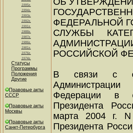
ОБ УТВЕРЖДЕНИ
1995г.
ГОСУДАРСТВ
1994г.
1993г.
ФЕДЕРАЛЬНОЙ 
1992г.
1991г.
СЛУЖБЫ КАТЕ
1988г.
1987г.
АДМИНИСТРАЦИ
1986г.
1981г.
РОССИЙСКОЙ Ф
1976г.
1974г.
Статусы
Программы
В связи с оп
Положения
Другие
Администрации 
Правовые акты
Федерации в с
СССР
Президента Рос
Правовые акты
Москвы
марта 2004 г. 
Правовые акты
Президента Росси
Санкт-Петербурга