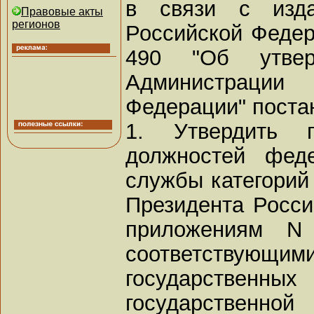
в связи с изда
Правовые акты
регионов
Российской Федера
490 "Об утве
Администрации 
Федерации" поста
1. Утвердить п
должностей феде
службы категорий 
Президента Росси
приложениям 
соответствующ
государств
государственн