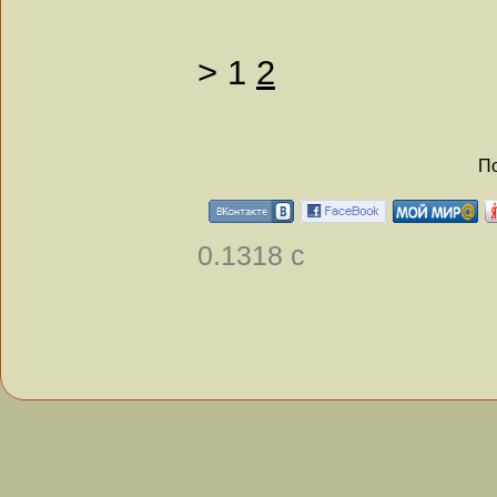
>
1
2
По
0.1318 с