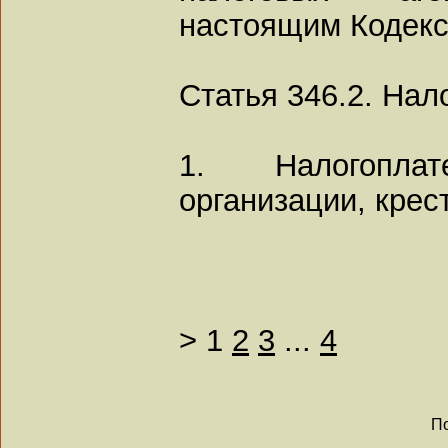
настоящим Кодекс
Статья 346.2. На
1. Налогоплат
организации, крес
>
1
2
3
...
4
По