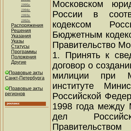
Московском юри
1995г.
1994г.
России в соотв
1993г.
1992г.
кодексом Рос
Распоряжения
Решения
Бюджетным кодек
Указания
Указы
Правительство Мо
Статусы
Программы
1. Принять к све
Положения
Другие
договор о создани
Правовые акты
милиции при М
Санкт-Петербурга
институте Мини
Правовые акты
Российской Федер
регионов
1998 года между 
дел Россий
Правительством