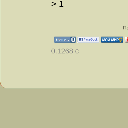
>
1
По
0.1268 с