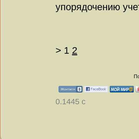
упорядочению учет
>
1
2
По
0.1445 с