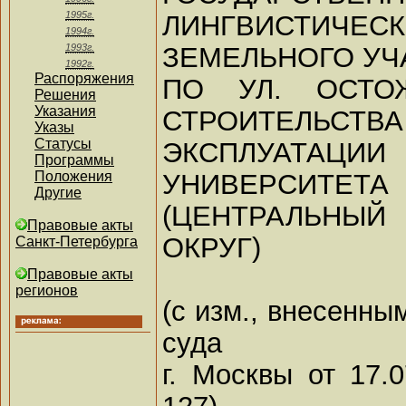
1995г.
ЛИНГВИСТИЧЕ
1994г.
ЗЕМЕЛЬНОГО УЧ
1993г.
1992г.
Распоряжения
ПО УЛ. ОСТОЖ
Решения
Указания
СТРОИТЕЛЬСТВА
Указы
Статусы
ЭКСПЛУАТАЦ
Программы
УНИВЕРСИТЕТА
Положения
Другие
(ЦЕНТРАЛЬНЫ
Правовые акты
ОКРУГ)
Санкт-Петербурга
Правовые акты
регионов
(с изм., внесенн
суда
г. Москвы от 17.0
127)