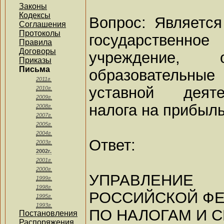
Законы
Кодексы
Вопрос: Является
Соглашения
Протоколы
государствен
Правила
Договоры
учреждение, 
Приказы
Письма
образовательные
2011г.
уставной деяте
2010г.
2009г.
налога на прибыл
2008г.
2007г.
2005г.
2004г.
Ответ:
2003г.
2002г.
2001г.
2000г.
УПРАВЛЕНИ
1999г.
1998г.
РОССИЙСКОЙ Ф
1995г.
1993г.
ПО НАЛОГАМ И С
Постановления
Распоряжения