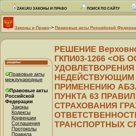
ZAKI.RU ЗАКОНЫ И ПРАВО
ПОИСК ПО САЙТУ
->
Законы и Право
Правовые акты Российской Федера
РЕШЕНИЕ Верховног
ГКПИ03-1266 <ОБ 
УДОВЛЕТВОРЕНИЯ
Правовые акты
НЕДЕЙСТВУЮЩИМ 
международные
ПРИМЕНЕНИЮ АБЗА
Правовые акты
ПУНКТА 63 ПРАВИ
Российской
Федерации
СТРАХОВАНИЯ ГР
Законы
Кодексы
ОТВЕТСТВЕННОСТ
Конвенции
ТРАНСПОРТНЫХ С
Соглашения
Протоколы
Правила