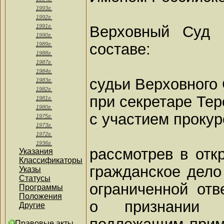
1993г.
1992г.
Верховный Суд 
1991г.
1990г.
составе:
1989г.
1988г.
1987г.
1984г.
судьи Верховного 
1983г.
1982г.
при секретаре Тер
1981г.
1980г.
с участием прокур
1975г.
1973г.
1972г.
1936г.
рассмотрев в отк
Указания
Классификаторы
гражданское дело
Указы
Статусы
ограниченной отв
Программы
Положения
о признании 
Другие
подлежащим приме
Правовые акты