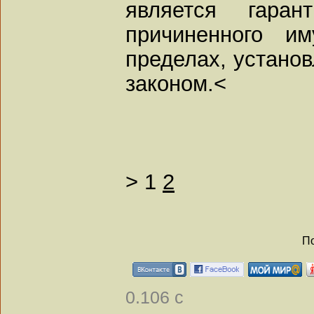
является гаран
причиненного и
пределах, устано
законом.<
>
1
2
По
0.106 с