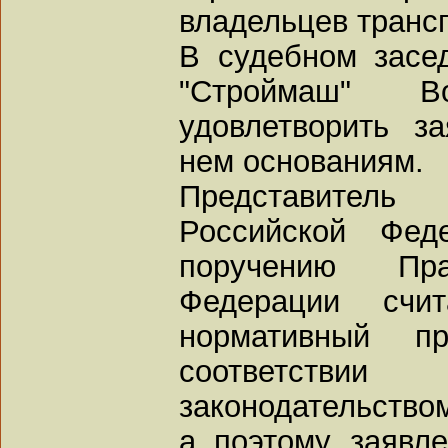
владельцев трансп
В судебном засе
"Строймаш" В
удовлетворить з
нем основаниям.
Представитель 
Российской Фед
поручению Пра
Федерации счит
нормативный п
соответств
законодательством
а поэтому заявле