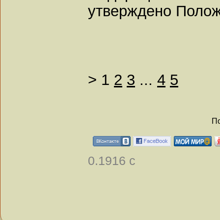
утверждено Полож
>
1
2
3
...
4
5
По
0.1916 с