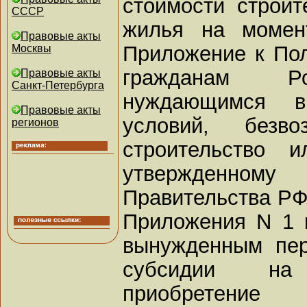
стоимости строит
СССР
жилья на момен
Правовые акты
Приложение к По
Москвы
гражданам Ро
Правовые акты
Санкт-Петербурга
нуждающимся 
Правовые акты
условий, безв
регионов
строительство 
утвержденно
Правительства РФ 
Приложения N 1 
вынужденным пер
субсидии на
приобретение 