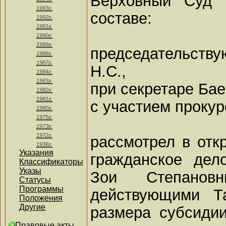
Верховный Суд 
1993г.
составе:
1992г.
1991г.
1990г.
1989г.
председательству
1988г.
1987г.
Н.С.,
1984г.
1983г.
при секретаре Бае
1982г.
1981г.
с участием проку
1980г.
1975г.
1973г.
1972г.
рассмотрел в отк
1936г.
Указания
гражданское дел
Классификаторы
Указы
Зои Степано
Статусы
Программы
действующими Т
Положения
Другие
размера субсидии
Правовые акты