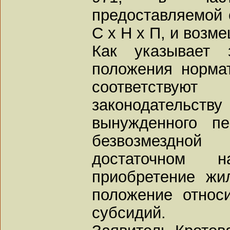
предоставляемой 
С х Н х П, и возм
Как указывает 
положения норма
соответств
законодательству
вынужденного п
безвозмездно
достаточном 
приобретение жи
положение относ
субсидий.