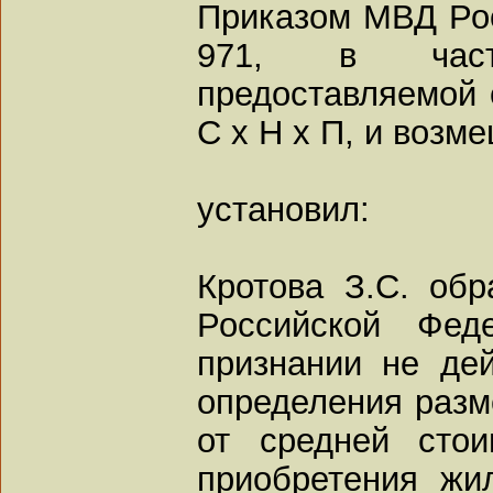
Приказом МВД Росс
971, в част
предоставляемой 
С х Н х П, и возм
установил:
Кротова З.С. об
Российской Фед
признании не де
определения разм
от средней стои
приобретения жи