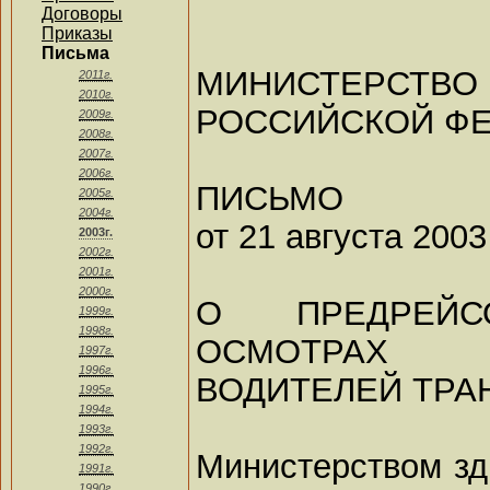
Договоры
Приказы
Письма
МИНИСТЕРСТВ
2011г.
2010г.
РОССИЙСКОЙ Ф
2009г.
2008г.
2007г.
2006г.
ПИСЬМО
2005г.
2004г.
от 21 августа 2003
2003г.
2002г.
2001г.
2000г.
О ПРЕДРЕЙС
1999г.
1998г.
ОСМОТРАХ
1997г.
1996г.
ВОДИТЕЛЕЙ ТРА
1995г.
1994г.
1993г.
1992г.
Министерством зд
1991г.
1990г.