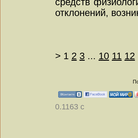
средств физиолог
отклонений, возн
>
1
2
3
...
10
11
12
По
0.1163 с