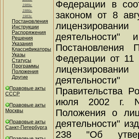
Федерации в соо
1989г.
1986г.
законом от 8 авг
1983г.
Постановления
лицензирован
Инструкции
Распоряжения
деятельности"
Решения
Указания
Постановления П
Классификаторы
Указы
Федерации от 11 
Статусы
Программы
лицензирован
Положения
Другие
деятельност
Правительства Р
Правовые акты
СССР
июля 2002 г. 
Правовые акты
Положения о лиц
Москвы
деятельности" изд
Правовые акты
Санкт-Петербурга
238 "Об утве
Правовые акты