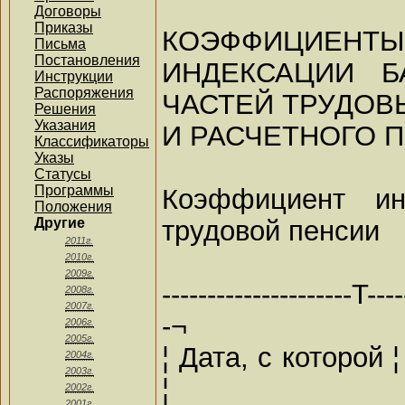
Договоры
Приказы
КОЭФФИЦИЕНТЫ
Письма
Постановления
ИНДЕКСАЦИИ Б
Инструкции
Распоряжения
ЧАСТЕЙ ТРУДОВ
Решения
Указания
И РАСЧЕТНОГО 
Классификаторы
Указы
Статусы
Программы
Коэффициент ин
Положения
трудовой пенсии
Другие
2011г.
2010г.
2009г.
---------------------T----
2008г.
2007г.
-¬
2006г.
2005г.
¦ Дата, с которой
2004г.
2003г.
¦
2002г.
2001г.