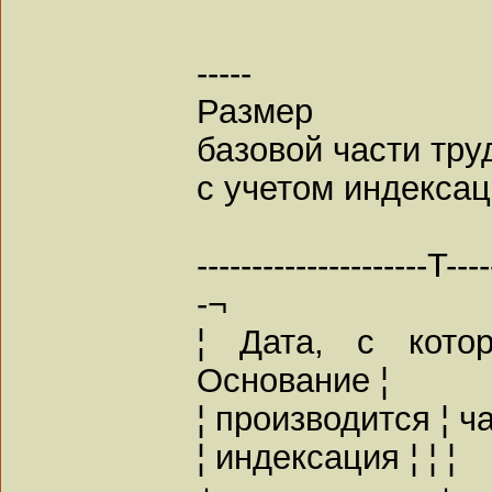
-----
Размер
базовой части тру
с учетом индекса
---------------------T----
-¬
¦ Дата, с кото
Основание ¦
¦ производится ¦ ча
¦ индексация ¦ ¦ ¦