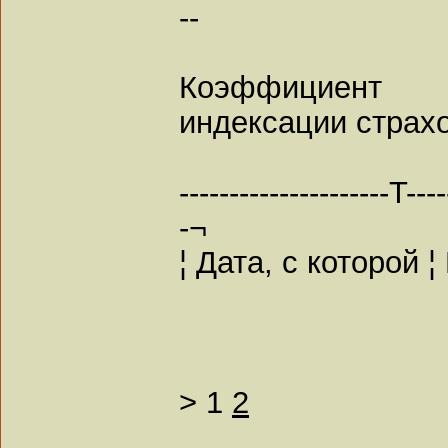
--
Коэффициент
индексации страхо
---------------------T----
-¬
¦ Дата, с которой
>
1
2