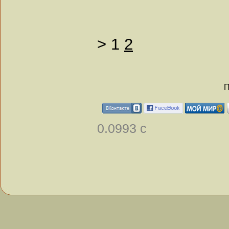
>
1
2
П
0.0993 с