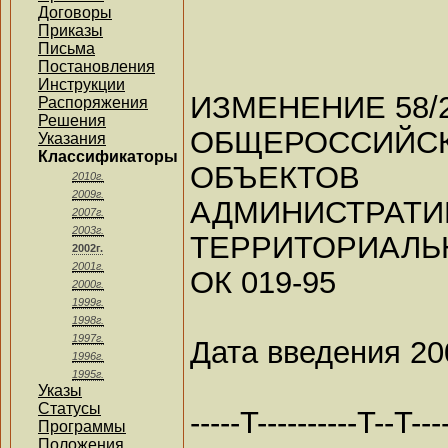
Договоры
Приказы
Письма
Постановления
Инструкции
ИЗМЕНЕНИЕ 58/
Распоряжения
Решения
ОБЩЕРОССИЙС
Указания
Классификаторы
ОБЪЕКТОВ
2010г.
2009г.
АДМИНИ
2007г.
2003г.
ТЕРРИТОРИАЛЬ
2002г.
2001г.
ОК 019-95
2000г.
1999г.
1998г.
1997г.
Дата введения 20
1996г.
1995г.
Указы
Статусы
-----T----------T--T----
Программы
Положения