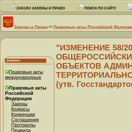
ZAKI.RU ЗАКОНЫ И ПРАВО
ПОИСК ПО САЙТУ
->
Законы и Право
Правовые акты Российской Федера
"ИЗМЕНЕНИЕ 58/2
ОБЩЕРОССИЙСКИ
ОБЪЕКТОВ АДМИН
Правовые акты
ТЕРРИТОРИАЛЬНОГ
международные
(утв. Госстандарт
Правовые акты
Российской
Федерации
Законы
Кодексы
Конвенции
Соглашения
Протоколы
Правила