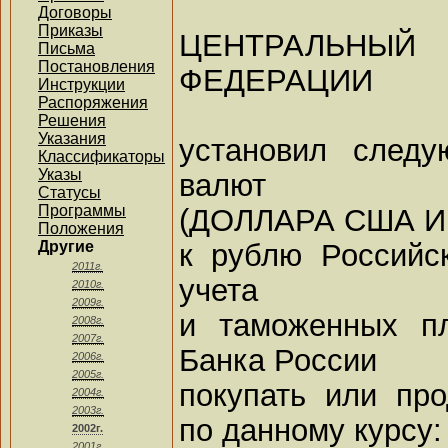
Договоры
Приказы
ЦЕНТРАЛЬНЫ
Письма
Постановления
ФЕДЕРАЦИИ
Инструкции
Распоряжения
Решения
Указания
установил след
Классификаторы
Указы
валют
Статусы
Программы
(ДОЛЛАРА США И
Положения
к рублю Российс
Другие
2011г.
учета
2010г.
2009г.
и таможенных пл
2008г.
2007г.
Банка России
2006г.
2005г.
покупать или пр
2004г.
2003г.
по данному курсу:
2002г.
2001г.