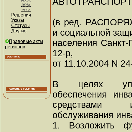
АВТОТРАНСПОР
1996г.
1995г.
Решения
(в ред. РАСПОРЯ
Указы
Статусы
и социальной защ
Другие
населения Санкт-П
Правовые акты
регионов
12-р,
от 11.10.2004 N 24
В целях упор
обеспечения инв
средствами и
обслуживания инв
1. Возложить фу