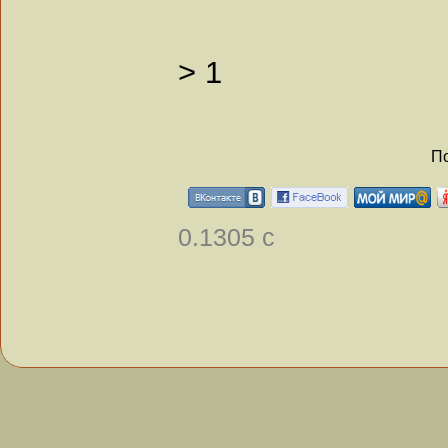
>
1
По
0.1305 с