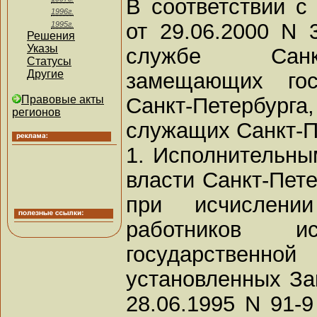
В соответствии с
1996г.
от 29.06.2000 N 
1995г.
Решения
Указы
службе Санкт
Статусы
Другие
замещающих гос
Санкт-Петербур
Правовые акты
регионов
служащих Санкт-П
1. Исполнительны
власти Санкт-Пете
при исчислени
работников ис
государственной 
установленных За
28.06.1995 N 91-