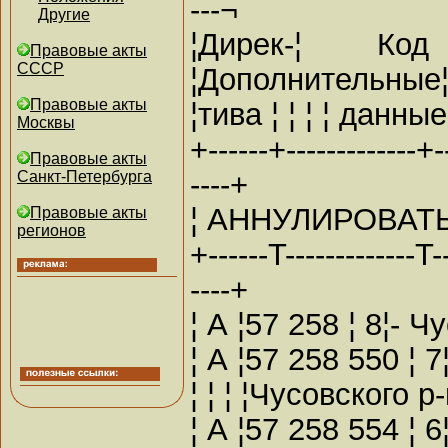
---¬
Другие
¦Дирек-¦ Ко
Правовые акты
СССР
¦Дополнительные
Правовые акты
¦тива ¦ ¦ ¦ ¦ данные
Москвы
+------+-------------+--
Правовые акты
----+
Санкт-Петербурга
¦ АННУЛИРОВАТЬ
Правовые акты
регионов
+------T-------------T--
----+
¦ А ¦57 258 ¦ 8¦- Ч
¦ А ¦57 258 550 ¦ 
¦ ¦ ¦ ¦Чусовского р-н
¦ А ¦57 258 554 ¦ 