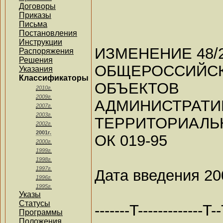
Договоры
Приказы
Письма
Постановления
Инструкции
ИЗМЕНЕНИЕ 48/
Распоряжения
Решения
ОБЩЕРОССИЙС
Указания
Классификаторы
ОБЪЕКТОВ
2010г.
2009г.
АДМИНИ
2007г.
2003г.
ТЕРРИТОРИАЛЬ
2002г.
2001г.
ОК 019-95
2000г.
1999г.
1998г.
1997г.
Дата введения 20
1996г.
1995г.
Указы
Статусы
-------T-------------T--
Программы
Положения