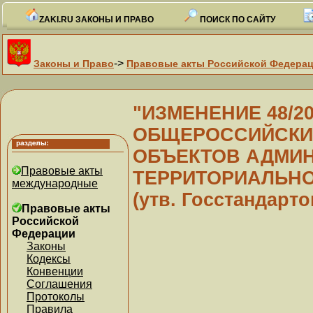
ZAKI.RU ЗАКОНЫ И ПРАВО
ПОИСК ПО САЙТУ
->
Законы и Право
Правовые акты Российской Федера
"ИЗМЕНЕНИЕ 48/2
ОБЩЕРОССИЙСКИ
ОБЪЕКТОВ АДМИН
Правовые акты
ТЕРРИТОРИАЛЬНОГ
международные
(утв. Госстандарт
Правовые акты
Российской
Федерации
Законы
Кодексы
Конвенции
Соглашения
Протоколы
Правила