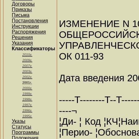
Договоры
Приказы
Письма
Постановления
ИЗМЕНЕНИЕ N 10
Инструкции
ОБЩЕРОССИЙСК
Распоряжения
Решения
УПРАВЛЕНЧЕСК
Указания
Классификаторы
ОК 011-93
2010г.
2009г.
2007г.
2003г.
Дата введения 20
2002г.
2001г.
2000г.
1999г.
-----T--------T--T------
1998г.
1997г.
----¬
1996г.
1995г.
¦Ди- ¦ Код ¦КЧ¦Н
Указы
Статусы
¦Перио- ¦Обоснова
Программы
Положения