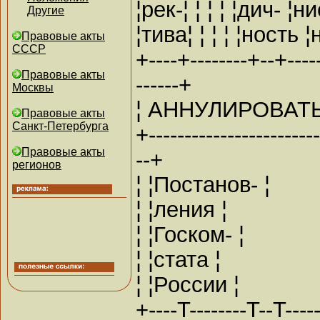
¦рек-¦ ¦ ¦ ¦ ¦дич- ¦н
Другие
¦тива¦ ¦ ¦ ¦ ¦ность 
Правовые акты
СССР
+----+--------+--+-----
Правовые акты
------+
Москвы
¦ АННУЛИРОВАТЬ
Правовые акты
Санкт-Петербурга
+------------------------
Правовые акты
--+
регионов
¦ ¦Постанов- ¦
¦ ¦ления ¦
¦ ¦Госком- ¦
¦ ¦стата ¦
¦ ¦России ¦
+----T--------T--T-----