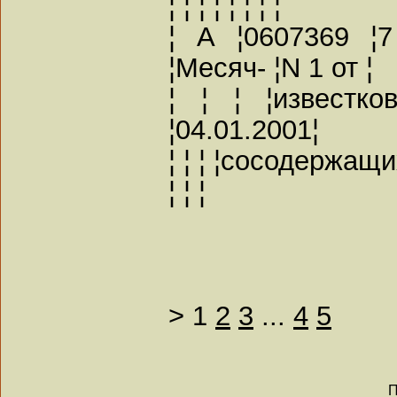
¦ ¦ ¦ ¦ ¦ ¦ ¦ ¦
¦ А ¦0607369 ¦7
¦Месяч- ¦N 1 от ¦
¦ ¦ ¦ ¦известко
¦04.01.2001¦
¦ ¦ ¦ ¦сосодержащих
¦ ¦ ¦
>
1
2
3
...
4
5
П