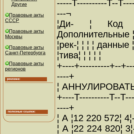
-----T----------T--T----
Другие
---¬
Правовые акты
СССР
¦Ди- ¦ Код 
Правовые акты
Дополнительные 
Москвы
¦рек-¦ ¦ ¦ ¦ данные 
Правовые акты
¦тива¦ ¦ ¦ ¦ ¦
Санкт-Петербурга
+----+----------+--+----
Правовые акты
регионов
----+
¦ АННУЛИРОВАТЬ
+----T----------T--T----
----+
¦ А ¦12 220 572¦ 4
¦ А ¦22 224 820¦ 