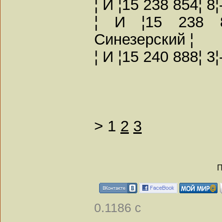
¦ И ¦15 238 854¦ 8
¦ И ¦15 238 8
Синезерский ¦
¦ И ¦15 240 888¦ 3
>
1
2
3
П
0.1186 с