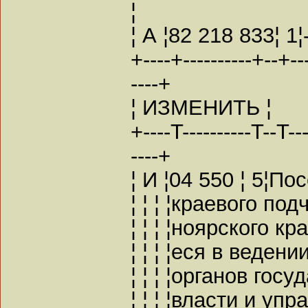
¦
¦ А ¦82 218 833¦ 1
+----+----------+--+----
----+
¦ ИЗМЕНИТЬ ¦
+----T----------T--T----
----+
¦ И ¦04 550 ¦ 5¦По
¦ ¦ ¦ ¦краевого под
¦ ¦ ¦ ¦ноярского кр
¦ ¦ ¦ ¦еся в веден
¦ ¦ ¦ ¦органов госу
¦ ¦ ¦ ¦власти и упра