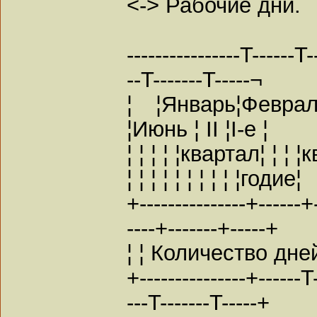
<-> Рабочие дни.
----------------T------T
--T-------T-----¬
¦ ¦Январь¦Февра
¦Июнь ¦ II ¦I-е ¦
¦ ¦ ¦ ¦ ¦квартал¦ ¦ ¦ 
¦ ¦ ¦ ¦ ¦ ¦ ¦ ¦ ¦ ¦годие¦
+---------------+------+
----+-------+-----+
¦ ¦ Количество дней
+---------------+------T
---T-------T-----+