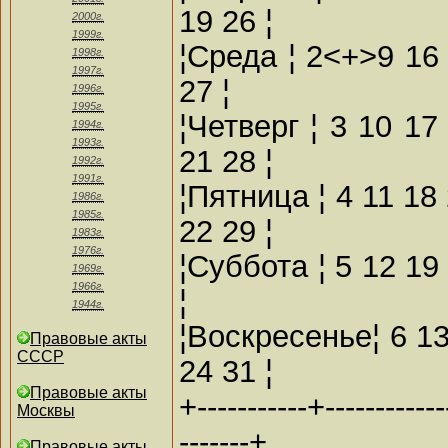
19 26 ¦
2000г.
1999г.
¦Среда ¦ 2<+>9 16 
1998г.
1997г.
27 ¦
1996г.
1995г.
¦Четверг ¦ 3 10 17
1994г.
1993г.
21 28 ¦
1992г.
1991г.
¦Пятница ¦ 4 11 18 
1986г.
1985г.
22 29 ¦
1983г.
1976г.
¦Суббота ¦ 5 12 19 
1969г.
1966г.
¦
1944г.
¦Воскресенье¦ 6 13 
Правовые акты
СССР
24 31 ¦
Правовые акты
+-----------+------------
Москвы
-------+
Правовые акты