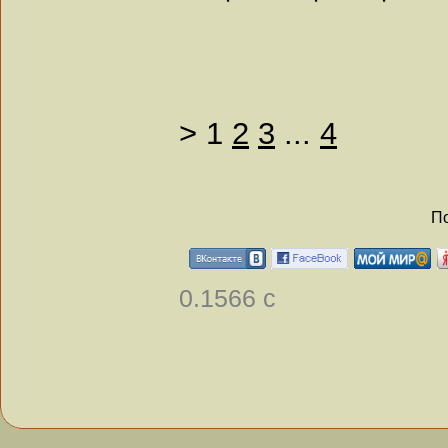
>
1
2
3
...
4
По
0.1566 с