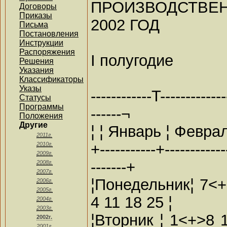
ПРОИЗВОДСТВ
Договоры
Приказы
2002 ГОД
Письма
Постановления
Инструкции
Распоряжения
I полугодие
Решения
Указания
Классификаторы
Указы
------------T-------------
Статусы
Программы
------¬
Положения
Другие
¦ ¦ Январь ¦ Феврал
2011г.
+-----------+------------
2010г.
2009г.
-------+
2008г.
2007г.
¦Понедельник¦ 7<+
2006г.
2005г.
4 11 18 25 ¦
2004г.
2003г.
¦Вторник ¦ 1<+>8 1
2002г.
2001г.