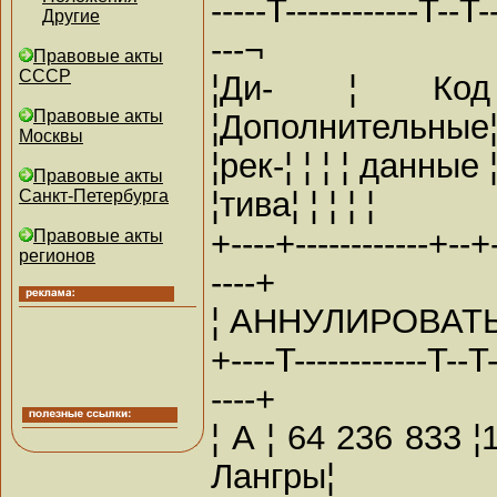
-----T------------T--T--
Другие
---¬
Правовые акты
СССР
¦Ди- ¦ Код 
Правовые акты
¦Дополнительные
Москвы
¦рек-¦ ¦ ¦ ¦ данные 
Правовые акты
¦тива¦ ¦ ¦ ¦ ¦
Санкт-Петербурга
+----+------------+--+--
Правовые акты
регионов
----+
¦ АННУЛИРОВАТЬ
+----T------------T--T--
----+
¦ А ¦ 64 236 833 
Лангры¦