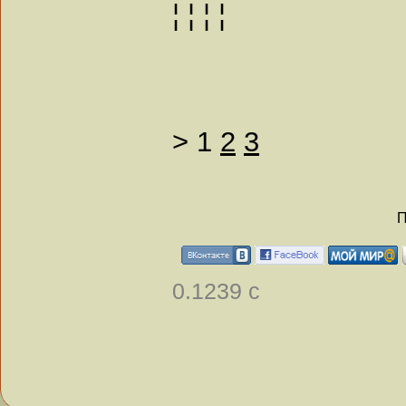
¦ ¦ ¦ ¦
>
1
2
3
П
0.1239 с