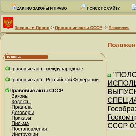
ZAKI.RU ЗАКОНЫ И ПРАВО
ПОИСК ПО САЙТУ
->
->
Законы и Право
Правовые акты СССР
Положения
Положен
Правовые акты международные
"ПОЛ
Правовые акты Российской Федерации
ИСПОЛ
ВЫПУС
Правовые акты СССР
Законы
СПЕЦИА
Кодексы
Правила
Гособра
Договоры
Госкомт
Приказы
Письма
СССР 01
Постановления
Инструкции