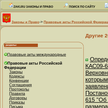
ZAKI.RU ЗАКОНЫ И ПРАВО
ПОИСК ПО САЙТУ
->
Законы и Право
Правовые акты Российской Федера
Другие 2
Правовые акты международные
Опреде
Правовые акты Российской
КАС09-6
Федерации
Верховн
Законы
Кодексы
которым
Конвенции
Соглашения
заявлен
Протоколы
Постано
Правила
Договоры
615 "Об
Приказы
размера
Письма