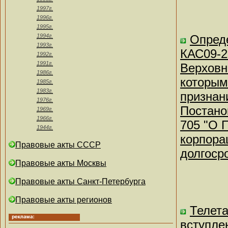
1997г.
1996г.
1995г.
1994г.
Опреде
1993г.
КАС09-2
1992г.
1991г.
Верховн
1986г.
которым
1985г.
1983г.
признан
1976г.
Постано
1969г.
1966г.
705 "О 
1944г.
корпора
Правовые акты СССР
долгосро
Правовые акты Москвы
Правовые акты Санкт-Петербурга
Правовые акты регионов
Телета
вступле