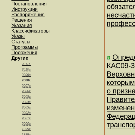
Постановления
обязате
Инструкции
несчаст
Распоряжения
Решения
професс
Указания
Классификаторы
Указы
Статусы
Программы
Положения
Опреде
Другие
КАС09-3
2011г.
2010г.
Верховн
2009г.
2008г.
которым
2007г.
о призн
2006г.
2005г.
Правите
2004г.
изменен
2003г.
2002г.
Федерац
2001г.
транспо
2000г.
1999г.
1998г.