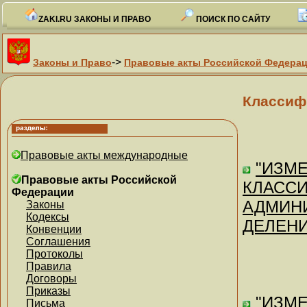
ZAKI.RU ЗАКОНЫ И ПРАВО
ПОИСК ПО САЙТУ
->
Законы и Право
Правовые акты Российской Федера
Классиф
Правовые акты международные
"ИЗМ
Правовые акты Российской
КЛАСС
Федерации
АДМИН
Законы
Кодексы
ДЕЛЕНИЯ
Конвенции
Соглашения
Протоколы
Правила
Договоры
Приказы
"ИЗМ
Письма