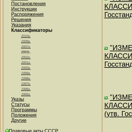
Постановления
КЛАССИ
Инструкции
Госстан
Распоряжения
Решения
Указания
Классификаторы
2010г.
2009г.
"ИЗМ
2007г.
2003г.
КЛАССИ
2002г.
Госстан
2001г.
2000г.
1999г.
1998г.
1997г.
1996г.
1995г.
"ИЗМ
Указы
КЛАССИ
Статусы
Программы
(утв. Г
Положения
Другие
Правовые акты СССР