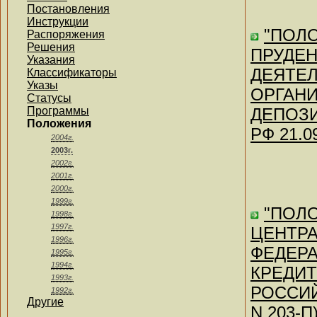
Постановления
Инструкции
"ПОЛ
Распоряжения
Решения
ПРУДЕ
Указания
ДЕЯТЕ
Классификаторы
Указы
ОРГАН
Статусы
Программы
ДЕПОЗИ
Положения
РФ 21.09
2004г.
2003г.
2002г.
2001г.
2000г.
1999г.
"ПОЛ
1998г.
1997г.
ЦЕНТР
1996г.
ФЕДЕР
1995г.
1994г.
КРЕДИ
1993г.
РОССИЙ
1992г.
Другие
N 203-П)