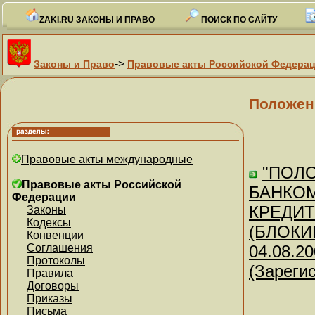
ZAKI.RU ЗАКОНЫ И ПРАВО
ПОИСК ПО САЙТУ
->
Законы и Право
Правовые акты Российской Федера
Положен
Правовые акты международные
"ПОЛ
Правовые акты Российской
БАНКО
Федерации
КРЕДИ
Законы
Кодексы
(БЛОКИ
Конвенции
Соглашения
04.08.20
Протоколы
(Зареги
Правила
Договоры
Приказы
Письма