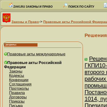
ZAKI.RU ЗАКОНЫ И ПРАВО
ПОИСК ПО САЙТУ
->
Законы и Право
Правовые акты Российской Федера
Решения
Правовые акты международные
Решени
Правовые акты Российской
ГКПИ10-
Федерации
второго
Законы
Кодексы
рабочих
Конвенции
Соглашения
промышл
Протоколы
Постано
Правила
Договоры
1014, п
Приказы
Президи
Письма